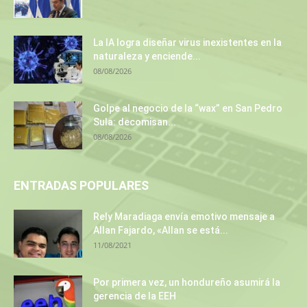
La IA logra diseñar virus inexistentes en la
naturaleza y enciende...
08/08/2026
Golpe al negocio de la “wax” en San Pedro
Sula: decomisan...
08/08/2026
ENTRADAS POPULARES
Rely Maradiaga envía emotivo mensaje a
Allan Fajardo, «Allan se está...
11/08/2021
Por primera vez, un hondureño asumirá la
gerencia de la EEH