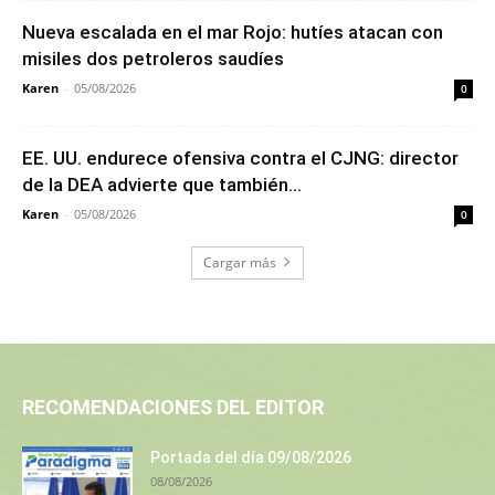
Nueva escalada en el mar Rojo: hutíes atacan con
misiles dos petroleros saudíes
Karen
-
05/08/2026
0
EE. UU. endurece ofensiva contra el CJNG: director
de la DEA advierte que también...
Karen
-
05/08/2026
0
Cargar más
RECOMENDACIONES DEL EDITOR
Portada del día 09/08/2026
08/08/2026