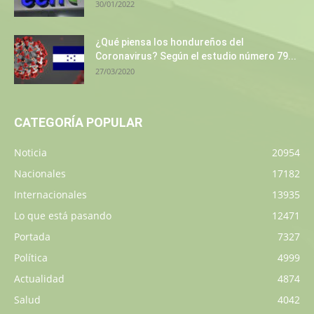
30/01/2022
¿Qué piensa los hondureños del
Coronavirus? Según el estudio número 79...
27/03/2020
CATEGORÍA POPULAR
Noticia
20954
Nacionales
17182
Internacionales
13935
Lo que está pasando
12471
Portada
7327
Política
4999
Actualidad
4874
Salud
4042