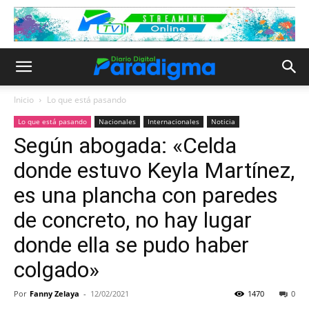
Inicio
Lo que está pasando
Lo que está pasando
Nacionales
Internacionales
Noticia
Según abogada: «Celda
donde estuvo Keyla Martínez,
es una plancha con paredes
de concreto, no hay lugar
donde ella se pudo haber
colgado»
Por
Fanny Zelaya
-
12/02/2021
1470
0