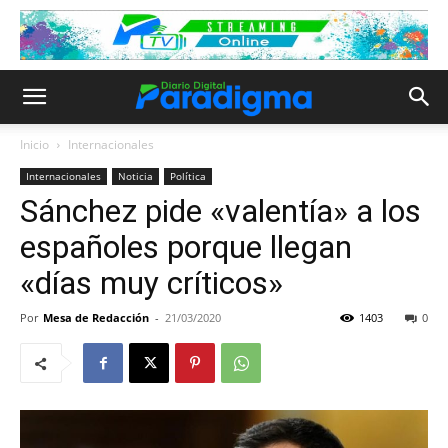
Inicio
Internacionales
Internacionales
Noticia
Política
Sánchez pide «valentía» a los
españoles porque llegan
«días muy críticos»
Por
Mesa de Redacción
-
21/03/2020
1403
0