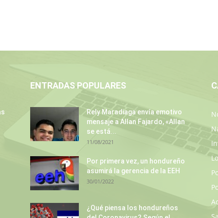
ENTRADAS POPULARES
C
as
Rely Maradiaga envía emotivo
No
mensaje a Allan Fajardo, «Allan
N
se está...
11/08/2021
In
L
Por primera vez, un hondureño
asumirá la gerencia de la EEH
P
30/01/2022
Po
A
¿Qué piensa los hondureños
S
del Coronavirus? Según el