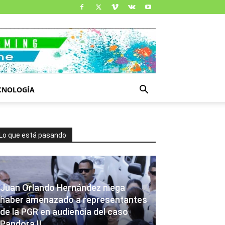
CNOLOGÍA
Lo que está pasando
Juan Orlando Hernández niega
haber amenazado a representantes
de la PGR en audiencia del caso
Pandora II