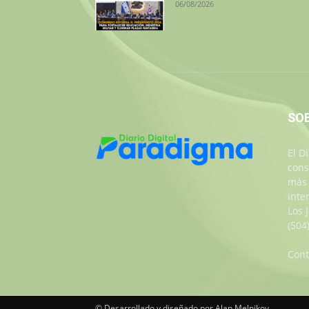
06/08/2026
SO
El D
cons
más 
inte
Los 
(504
Cont
© Desarrollado y diseñado por Alan Melnikov