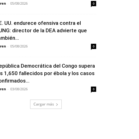
ren
-
05/08/2026
0
E. UU. endurece ofensiva contra el
JNG: director de la DEA advierte que
ambién...
ren
-
05/08/2026
0
epública Democrática del Congo supera
os 1,650 fallecidos por ébola y los casos
onfirmados...
ren
-
03/08/2026
0
Cargar más