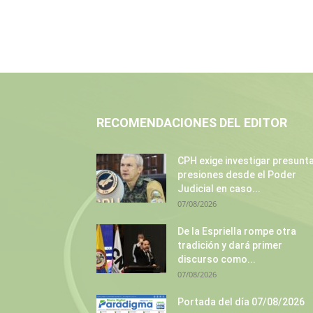
RECOMENDACIONES DEL EDITOR
CPH exige investigar presunt
presiones desde el Poder
Judicial en caso...
07/08/2026
De la Espriella rompe otra
tradición y dará primer
discurso como...
07/08/2026
Portada del día 07/08/2026