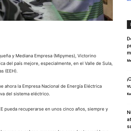
D
p
m
equeña y Mediana Empresa (Mipymes), Victorino
Me
ca del país mejore, especialmente, en el Valle de Sula,
as (EEH).
¡
v
e ahora la Empresa Nacional de Energía Eléctrica
iva del sistema eléctrico.
Ka
E pueda recuperarse en unos cinco años, siempre y
N
a
s