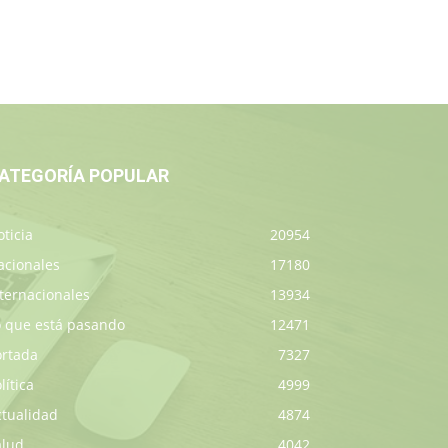
ATEGORÍA POPULAR
ticia
20954
acionales
17180
ternacionales
13934
o que está pasando
12471
ortada
7327
lítica
4999
ctualidad
4874
alud
4042