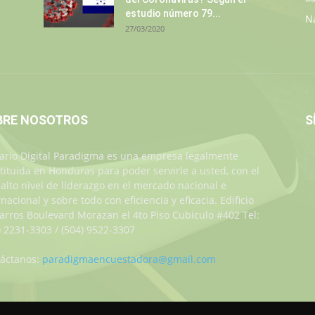
estudio número 79...
N
27/03/2020
BRE NOSOTROS
S
iario Digital Paradigma es una empresa legalmente
tituida en Honduras para poder servirle a usted, con el
alto nivel de liderazgo en el mercado nacional e
rnacional y sobre todo con eficiencia y eficacia. Edificio
Jarros Boulevard Morazan el 4to Piso Cubiculo #402 Tel:
) 2231-3303 / (504) 9522-3307
áctanos:
paradigmaencuestadora@gmail.com