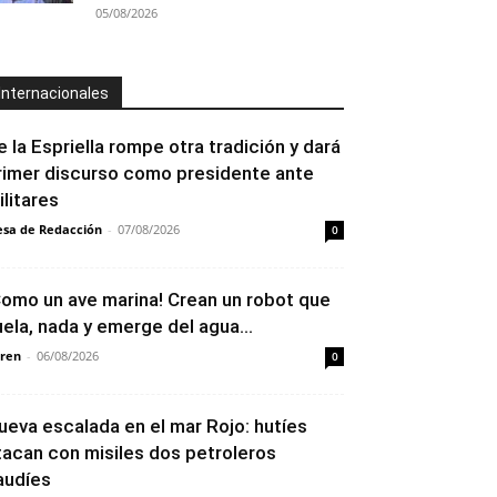
05/08/2026
Internacionales
e la Espriella rompe otra tradición y dará
rimer discurso como presidente ante
ilitares
sa de Redacción
-
07/08/2026
0
Como un ave marina! Crean un robot que
uela, nada y emerge del agua...
ren
-
06/08/2026
0
ueva escalada en el mar Rojo: hutíes
tacan con misiles dos petroleros
audíes