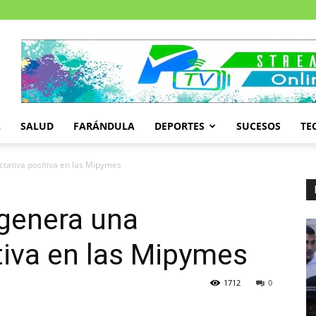
A
SALUD
FARÁNDULA
DEPORTES
SUCESOS
TE
ctativa positiva en las Mipymes
 genera una
tiva en las Mipymes
1712
0