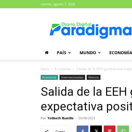
viernes, agosto 7, 2026
Diario
Paradigma
PAÍS
MUNDO
ECONOMÍ
Inicio
Economía
Salida de la EEH genera una expe
Economía
Internacionales
Noticia
Salida de la EEH
expectativa posi
Por
Yolibeth Bustillo
-
05/08/2023
Cuota