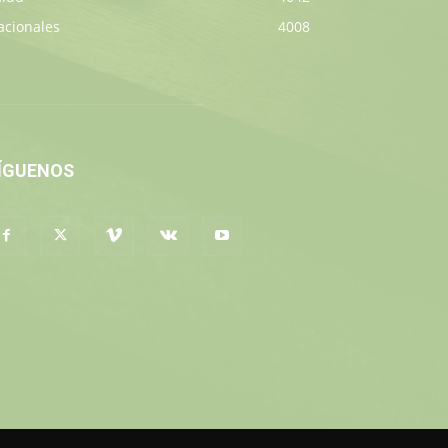
acionales
4008
ÍGUENOS