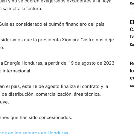
ndan y no se cobren exagerados excedentes y ni haya
Ka
salir alta la factura.
E
 Sula es considerado el pulmón financiero del país.
C
t
sideramos que la presidenta Xiomara Castro nos deje
Ka
zó.
a Energía Honduras, a partir del 19 de agosto de 2023
R
l
o internacional.
c
 el país, este 18 de agosto finaliza el contrato y la
Ka
 de distribución, comercialización, área técnica,
luye.
ienes que han sido concesionados.
nos online seguros en Honduras