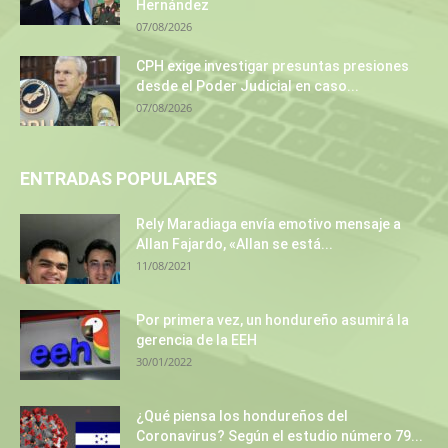
Hernández
07/08/2026
CPH exige investigar presuntas presiones
desde el Poder Judicial en caso...
07/08/2026
ENTRADAS POPULARES
Rely Maradiaga envía emotivo mensaje a
Allan Fajardo, «Allan se está...
11/08/2021
Por primera vez, un hondureño asumirá la
gerencia de la EEH
30/01/2022
¿Qué piensa los hondureños del
Coronavirus? Según el estudio número 79...