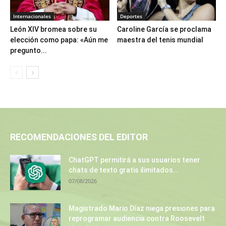
Internacionales
Deportes
León XIV bromea sobre su
Caroline García se proclama
elección como papa: «Aún me
maestra del tenis mundial
pregunto...
RECOMENDACIONES DEL EDITOR
ChatGPT permitirá a sus usuarios tener
chats de texto gratis ilimitados...
07/08/2026
Magistrado Mario Díaz niega presiones para
reprogramar audiencia contra Roosevelt