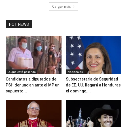
Cargar más
HOT NEWS
Lo que está pasando
Nacionales
Candidatos a diputados del
Subsecretaria de Seguridad
PSH denuncian ante el MP un
de EE. UU. llegará a Honduras
supuesto...
el domingo,...