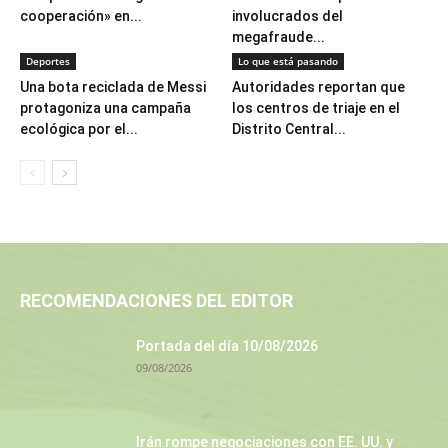
cooperación» en...
involucrados del
megafraude...
Deportes
Lo que está pasando
Una bota reciclada de Messi
Autoridades reportan que
protagoniza una campaña
los centros de triaje en el
ecológica por el...
Distrito Central...
RECOMENDACIONES DEL EDITOR
Portada del día 10/08/2026
09/08/2026
Irán rompe negociaciones con EE. UU. y