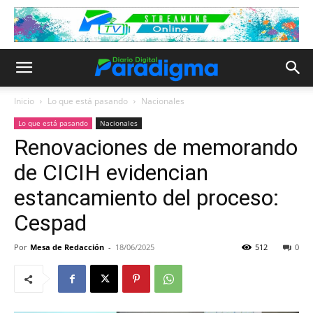
Inicio
Lo que está pasando
Nacionales
Lo que está pasando
Nacionales
Renovaciones de memorando
de CICIH evidencian
estancamiento del proceso:
Cespad
Por
Mesa de Redacción
-
18/06/2025
512
0