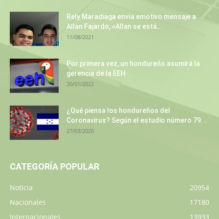
Rely Maradiaga envía emotivo mensaje a
Allan Fajardo, «Allan se está...
11/08/2021
Por primera vez, un hondureño asumirá la
gerencia de la EEH
30/01/2022
¿Qué piensa los hondureños del
Coronavirus? Según el estudio número 79...
27/03/2020
CATEGORÍA POPULAR
Noticia
20954
Nacionales
17180
Internacionales
13933