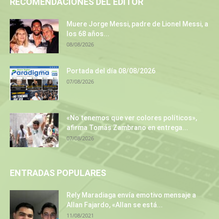
RECOMENDACIONES DEL EDITOR
Muere Jorge Messi, padre de Lionel Messi, a
los 68 años...
08/08/2026
Portada del día 08/08/2026
07/08/2026
«No tenemos que ver colores políticos»,
afirma Tomás Zambrano en entrega...
07/08/2026
ENTRADAS POPULARES
Rely Maradiaga envía emotivo mensaje a
Allan Fajardo, «Allan se está...
11/08/2021