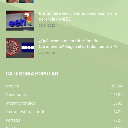
Por primera vez, un hondureño asumirá la
gerencia de la EEH
30/01/2022
¿Qué piensa los hondureños del
Coronavirus? Según el estudio número 79...
27/03/2020
CATEGORÍA POPULAR
Noticia
20954
Nacionales
17181
Internacionales
13935
Lo que está pasando
12471
Portada
7327