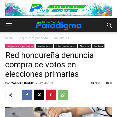
Inicio
Lo que está pasando
Nacionales
Lo que está pasando
Nacionales
Internacionales
Noticia
Política
Red hondureña denuncia
compra de votos en
elecciones primarias
Por
Yolibeth Bustillo
-
28/04/2021
998
0