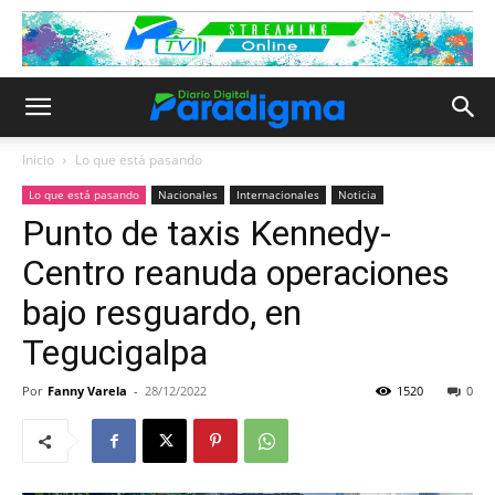
Inicio
Lo que está pasando
Lo que está pasando
Nacionales
Internacionales
Noticia
Punto de taxis Kennedy-
Centro reanuda operaciones
bajo resguardo, en
Tegucigalpa
Por
Fanny Varela
-
28/12/2022
1520
0