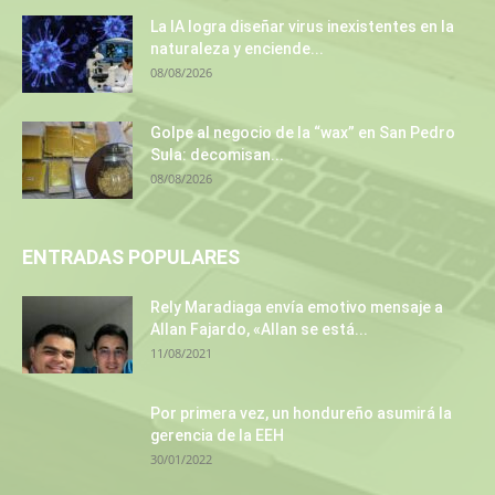
La IA logra diseñar virus inexistentes en la
naturaleza y enciende...
08/08/2026
Golpe al negocio de la “wax” en San Pedro
Sula: decomisan...
08/08/2026
ENTRADAS POPULARES
Rely Maradiaga envía emotivo mensaje a
Allan Fajardo, «Allan se está...
11/08/2021
Por primera vez, un hondureño asumirá la
gerencia de la EEH
30/01/2022