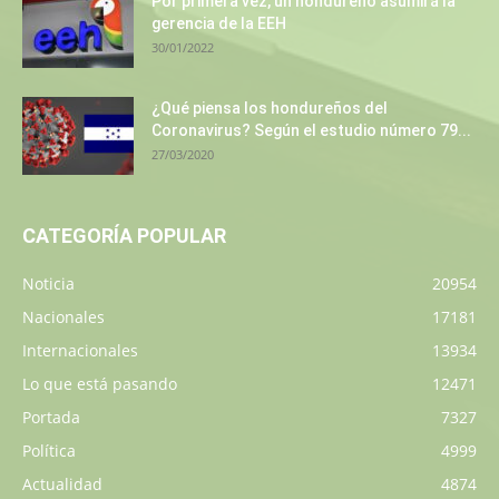
Por primera vez, un hondureño asumirá la
gerencia de la EEH
30/01/2022
¿Qué piensa los hondureños del
Coronavirus? Según el estudio número 79...
27/03/2020
CATEGORÍA POPULAR
Noticia
20954
Nacionales
17181
Internacionales
13934
Lo que está pasando
12471
Portada
7327
Política
4999
Actualidad
4874