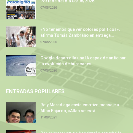
Portada del día 08/08/2026
07/08/2026
«No tenemos que ver colores políticos»,
afirma Tomás Zambrano en entrega...
07/08/2026
Google desarrolla una IA capaz de anticipar
la evolución de huracanes...
07/08/2026
ENTRADAS POPULARES
Rely Maradiaga envía emotivo mensaje a
Allan Fajardo, «Allan se está...
11/08/2021