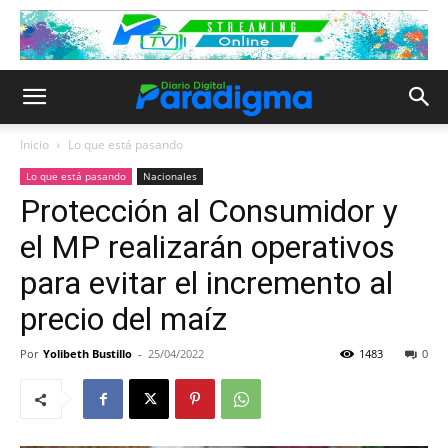
Inicio
Lo que está pasando
Lo que está pasando
Nacionales
Protección al Consumidor y
el MP realizarán operativos
para evitar el incremento al
precio del maíz
Por
Yolibeth Bustillo
-
25/04/2022
1483
0