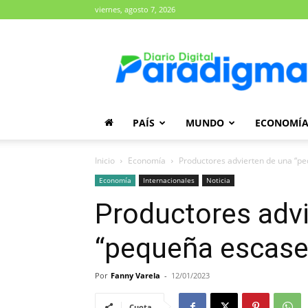
viernes, agosto 7, 2026
Diario
Paradigma
PAÍS
MUNDO
ECONOMÍ
Inicio
Economía
Productores advierten de una “p
Economía
Internacionales
Noticia
Productores advi
“pequeña escase
Por
Fanny Varela
-
12/01/2023
Cuota