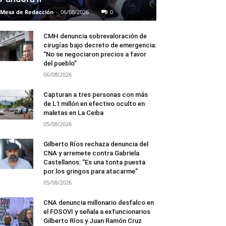
Mesa de Redacción
-
06/08/2026
0
CMH denuncia sobrevaloración de
cirugías bajo decreto de emergencia:
“No se negociaron precios a favor
del pueblo”
06/08/2026
Capturan a tres personas con más
de L1 millón en efectivo oculto en
maletas en La Ceiba
05/08/2026
Gilberto Ríos rechaza denuncia del
CNA y arremete contra Gabriela
Castellanos: “Es una tonta puesta
por los gringos para atacarme”
05/08/2026
CNA denuncia millonario desfalco en
el FOSOVI y señala a exfuncionarios
Gilberto Ríos y Juan Ramón Cruz