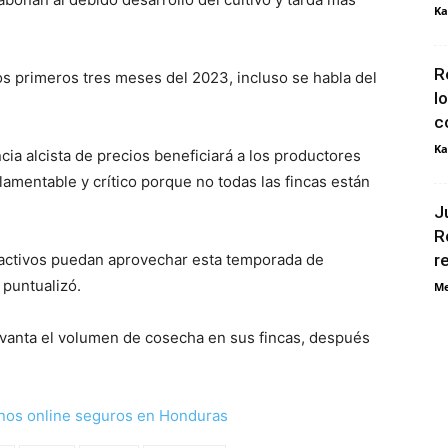
Ka
R
s primeros tres meses del 2023, incluso se habla del
l
c
Ka
cia alcista de precios beneficiará a los productores
lamentable y crítico porque no todas las fincas están
J
R
activos puedan aprovechar esta temporada de
r
puntualizó.
Me
evanta el volumen de cosecha en sus fincas, después
nos online seguros en Honduras