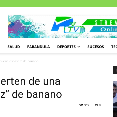
A
SALUD
FARÁNDULA
DEPORTES
SUCESOS
TE
equeña escasez” de banano
erten de una
z” de banano
949
0