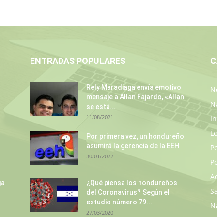
ENTRADAS POPULARES
C
Rely Maradiaga envía emotivo
No
mensaje a Allan Fajardo, «Allan
N
se está...
11/08/2021
In
L
Por primera vez, un hondureño
asumirá la gerencia de la EEH
P
30/01/2022
Po
A
ga
¿Qué piensa los hondureños
S
del Coronavirus? Según el
estudio número 79...
N
27/03/2020