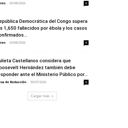
ren
-
05/08/2026
0
epública Democrática del Congo supera
os 1,650 fallecidos por ébola y los casos
onfirmados...
ren
-
03/08/2026
0
ulieta Castellanos considera que
oosevelt Hernández también debe
esponder ante el Ministerio Público por...
sa de Redacción
-
30/07/2026
0
Cargar más