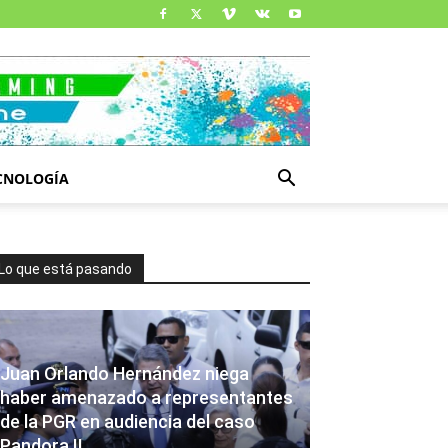
CNOLOGÍA
Lo que está pasando
Juan Orlando Hernández niega
haber amenazado a representantes
de la PGR en audiencia del caso
Pandora II