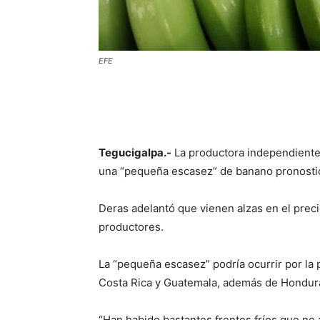
EFE
Tegucigalpa.-
La productora independiente 
una “pequeña escasez” de banano pronostica
Deras adelantó que vienen alzas en el preci
productores.
La “pequeña escasez” podría ocurrir por la
Costa Rica y Guatemala, además de Hondur
“Han habido bastantes frentes fríos que no 