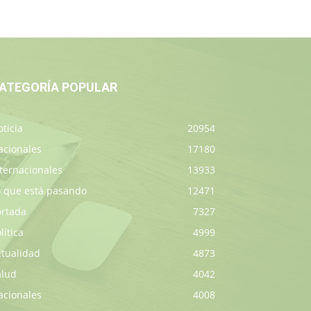
ATEGORÍA POPULAR
ticia
20954
acionales
17180
ternacionales
13933
o que está pasando
12471
ortada
7327
lítica
4999
ctualidad
4873
alud
4042
acionales
4008