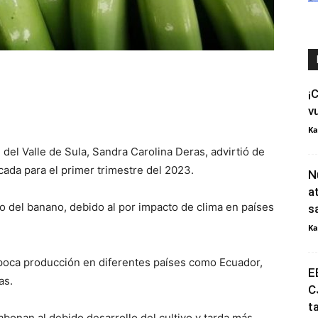
¡
v
Ka
del Valle de Sula, Sandra Carolina Deras, advirtió de
da para el primer trimestre del 2023.
N
a
o del banano, debido al por impacto de clima en países
s
Ka
 poca producción en diferentes países como Ecuador,
E
as.
C
t
abonan al debido desarrollo del cultivo y tarda más