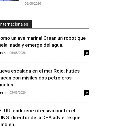
05/08/2026
Internacionales
Como un ave marina! Crean un robot que
uela, nada y emerge del agua...
ren
-
06/08/2026
0
ueva escalada en el mar Rojo: hutíes
tacan con misiles dos petroleros
audíes
ren
-
05/08/2026
0
E. UU. endurece ofensiva contra el
JNG: director de la DEA advierte que
ambién...