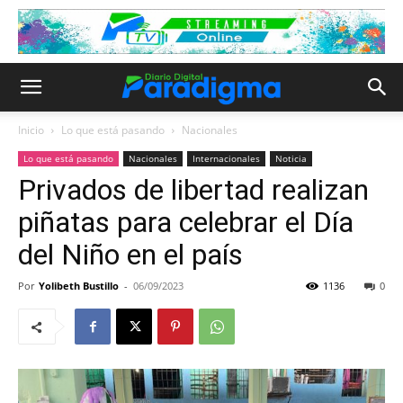
Inicio
Lo que está pasando
Nacionales
Lo que está pasando
Nacionales
Internacionales
Noticia
Privados de libertad realizan
piñatas para celebrar el Día
del Niño en el país
Por
Yolibeth Bustillo
-
06/09/2023
1136
0