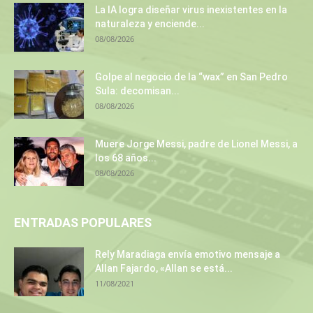
La IA logra diseñar virus inexistentes en la
naturaleza y enciende...
08/08/2026
Golpe al negocio de la “wax” en San Pedro
Sula: decomisan...
08/08/2026
Muere Jorge Messi, padre de Lionel Messi, a
los 68 años...
08/08/2026
ENTRADAS POPULARES
Rely Maradiaga envía emotivo mensaje a
Allan Fajardo, «Allan se está...
11/08/2021