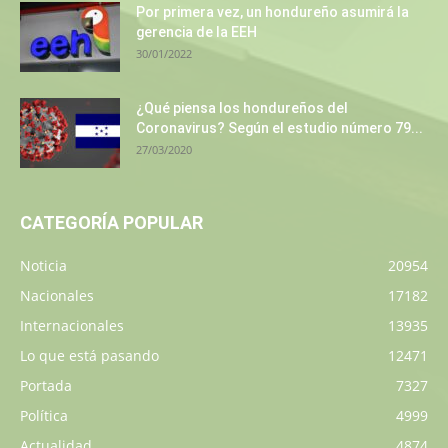
Por primera vez, un hondureño asumirá la
gerencia de la EEH
30/01/2022
¿Qué piensa los hondureños del
Coronavirus? Según el estudio número 79...
27/03/2020
CATEGORÍA POPULAR
Noticia
20954
Nacionales
17182
Internacionales
13935
Lo que está pasando
12471
Portada
7327
Política
4999
Actualidad
4874