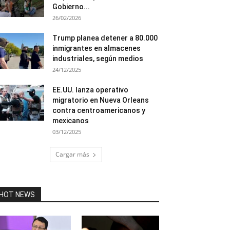
Gobierno...
26/02/2026
Trump planea detener a 80.000
inmigrantes en almacenes
industriales, según medios
24/12/2025
EE.UU. lanza operativo
migratorio en Nueva Orleans
contra centroamericanos y
mexicanos
03/12/2025
Cargar más
HOT NEWS