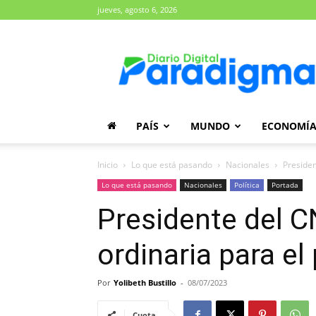
jueves, agosto 6, 2026
Diario
Paradigma
PAÍS
MUNDO
ECONOMÍ
Inicio
Lo que está pasando
Nacionales
Presiden
Lo que está pasando
Nacionales
Política
Portada
Presidente del C
ordinaria para e
Por
Yolibeth Bustillo
-
08/07/2023
Cuota