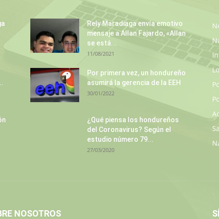
ga
Rely Maradiaga envía emotivo
No
mensaje a Allan Fajardo, «Allan
N
se está...
11/08/2021
In
L
Por primera vez, un hondureño
..
asumirá la gerencia de la EEH
P
30/01/2022
Po
A
ón
¿Qué piensa los hondureños
S
del Coronavirus? Según el
estudio número 79...
N
27/03/2020
BRE NOSOTROS
S