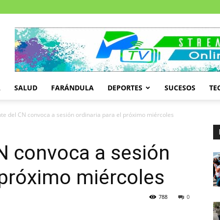
A
SALUD
FARÁNDULA
DEPORTES
SUCESOS
TE
te del CN convoca a sesión ordinaria para el próximo miércoles
N convoca a sesión
l próximo miércoles
788
0