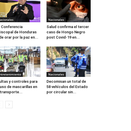
acionales
Nacionales
 Conferencia
Salud confirma el tercer
iscopal de Honduras
caso de Hongo Negro
de orar por la paz en...
post Covid-19 en...
ntretenimiento
Nacionales
ltas y controles para
Decomisan un total de
 uso de mascarillas en
58 vehículos del Estado
 transporte...
por circular sin...