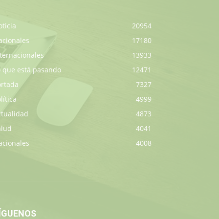
ticia
20954
acionales
17180
ternacionales
13933
o que está pasando
12471
ortada
7327
lítica
4999
ctualidad
4873
alud
4041
acionales
4008
ÍGUENOS