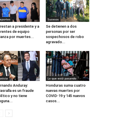
eportes
Sucesos
restan a presidente y a
Se detienen a dos
rentes de equipo
personas por ser
ianza por muertes...
sospechosos de robo
agravado...
oticia
Lo que está pasando
rnando Anduray:
Honduras suma cuatro
asralla es un fraude
nuevas muertes por
lítico y no tiene
COVID-19 y 145 nuevos
nguna...
casos...