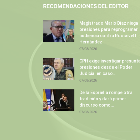
RECOMENDACIONES DEL EDITOR
Magistrado Mario Díaz niega
presiones para reprogramar
audiencia contra Roosevelt
Hernández
07/08/2026
CPH exige investigar presunt
presiones desde el Poder
Judicial en caso...
07/08/2026
De la Espriella rompe otra
tradición y dará primer
discurso como...
07/08/2026