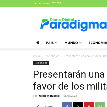
viernes, agosto 7, 2026
Diario
Paradigma
PAÍS
MUNDO
ECONOMÍ
Inicio
Nacionales
Presentarán una solicitud de ind
Nacionales
Presentarán una 
favor de los mil
Por
Yolibeth Bustillo
-
08/03/2022
Cuota