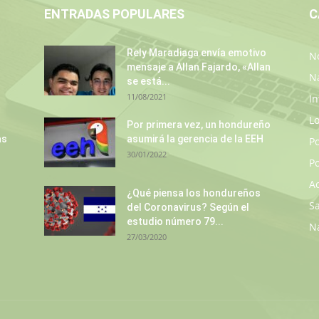
ENTRADAS POPULARES
C
Rely Maradiaga envía emotivo
No
mensaje a Allan Fajardo, «Allan
N
se está...
11/08/2021
In
L
Por primera vez, un hondureño
as
asumirá la gerencia de la EEH
P
30/01/2022
Po
A
¿Qué piensa los hondureños
S
del Coronavirus? Según el
estudio número 79...
N
27/03/2020