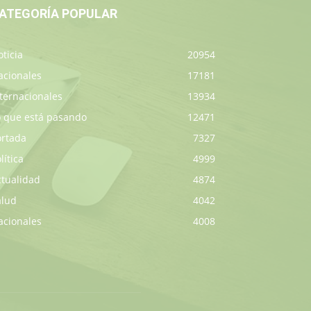
ATEGORÍA POPULAR
ticia
20954
acionales
17181
ternacionales
13934
o que está pasando
12471
ortada
7327
lítica
4999
ctualidad
4874
alud
4042
acionales
4008