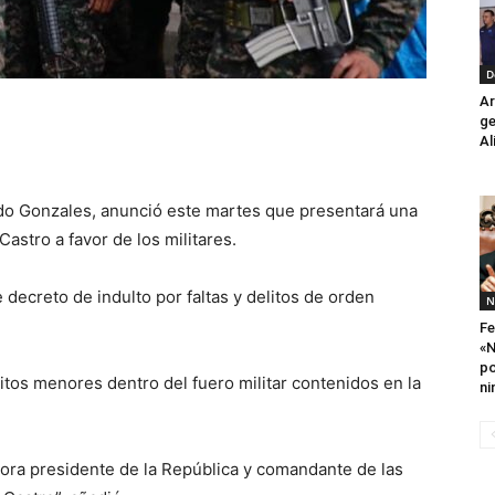
D
Ar
ge
Al
do Gonzales, anunció este martes que presentará una
Castro a favor de los militares.
 decreto de indulto por faltas y delitos de orden
N
Fe
«N
po
elitos menores dentro del fuero militar contenidos en la
ni
ñora presidente de la República y comandante de las