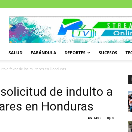
A
SALUD
FARÁNDULA
DEPORTES
SUCESOS
TE
ulto a favor de los militares en Honduras
solicitud de indulto a
itares en Honduras
1493
0