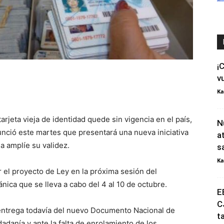
¡
v
Ka
 tarjeta vieja de identidad quede sin vigencia en el país,
N
nció este martes que presentará una nueva iniciativa
a
a amplíe su validez.
s
Ka
 el proyecto de Ley en la próxima sesión del
nica que se lleva a cabo del 4 al 10 de octubre.
E
C
 entrega todavía del nuevo Documento Nacional de
t
udadanía y ante la falta de enrolamiento de los