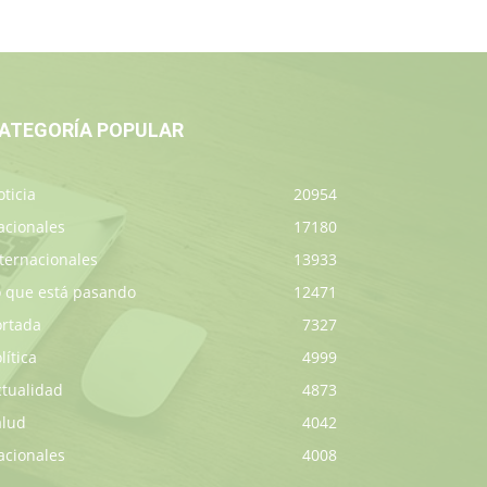
ATEGORÍA POPULAR
ticia
20954
acionales
17180
ternacionales
13933
o que está pasando
12471
ortada
7327
lítica
4999
ctualidad
4873
alud
4042
acionales
4008