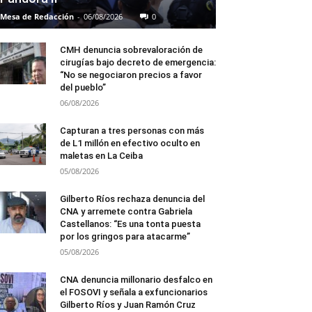
Mesa de Redacción
-
06/08/2026
0
CMH denuncia sobrevaloración de
cirugías bajo decreto de emergencia:
“No se negociaron precios a favor
del pueblo”
06/08/2026
Capturan a tres personas con más
de L1 millón en efectivo oculto en
maletas en La Ceiba
05/08/2026
Gilberto Ríos rechaza denuncia del
CNA y arremete contra Gabriela
Castellanos: “Es una tonta puesta
por los gringos para atacarme”
05/08/2026
CNA denuncia millonario desfalco en
el FOSOVI y señala a exfuncionarios
Gilberto Ríos y Juan Ramón Cruz