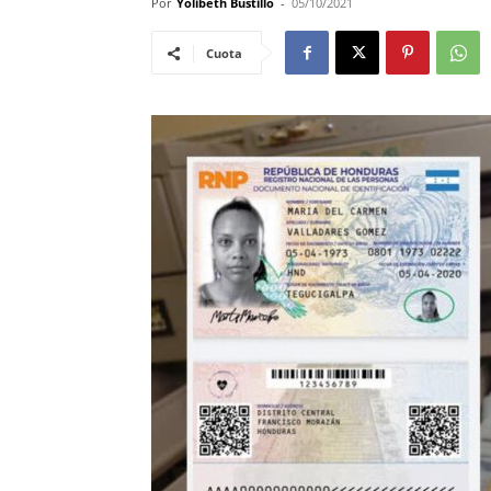
Por
Yolibeth Bustillo
-
05/10/2021
Cuota