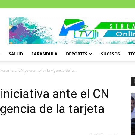
A
SALUD
FARÁNDULA
DEPORTES
SUCESOS
TE
iva ante el CN para ampliar la vigencia de la...
niciativa ante el CN
igencia de la tarjeta