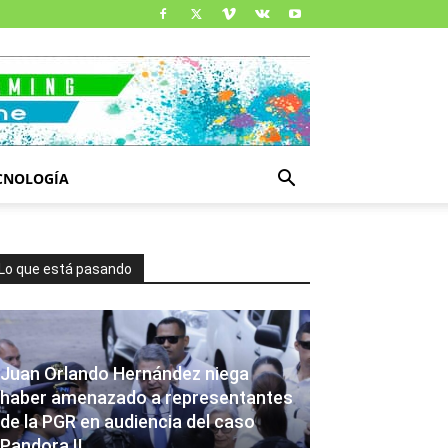
CNOLOGÍA
Lo que está pasando
Juan Orlando Hernández niega
haber amenazado a representantes
de la PGR en audiencia del caso
Pandora II