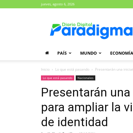
jueves, agosto 6, 2026
Diario
Paradigma
PAÍS
MUNDO
ECONOMÍ
Inicio
Lo que está pasando
Presentarán una iniciat
Lo que está pasando
Nacionales
Presentarán una i
para ampliar la v
de identidad