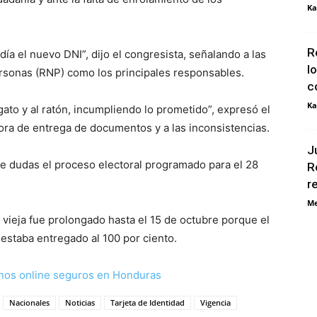
Ka
R
ía el nuevo DNI”, dijo el congresista, señalando a las
l
ersonas (RNP) como los principales responsables.
c
Ka
gato y al ratón, incumpliendo lo prometido”, expresó el
 mora de entrega de documentos y a las inconsistencias.
J
de dudas el proceso electoral programado para el 28
R
r
Me
d vieja fue prolongado hasta el 15 de octubre porque el
staba entregado al 100 por ciento.
nos online seguros en Honduras
Nacionales
Noticias
Tarjeta de Identidad
Vigencia