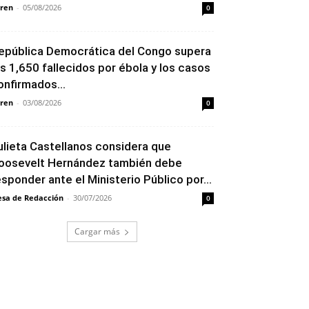
ren
-
05/08/2026
0
epública Democrática del Congo supera
os 1,650 fallecidos por ébola y los casos
onfirmados...
ren
-
03/08/2026
0
ulieta Castellanos considera que
oosevelt Hernández también debe
esponder ante el Ministerio Público por...
sa de Redacción
-
30/07/2026
0
Cargar más