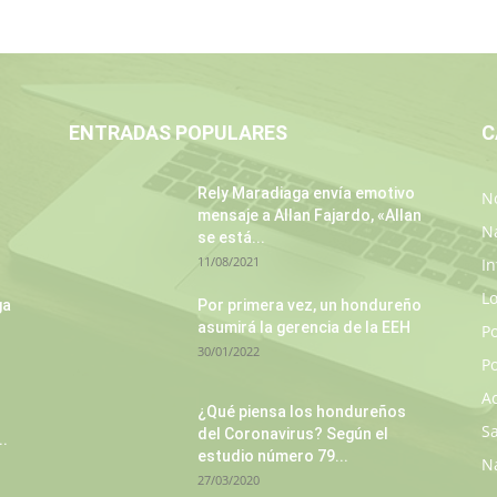
ENTRADAS POPULARES
C
Rely Maradiaga envía emotivo
No
mensaje a Allan Fajardo, «Allan
N
se está...
11/08/2021
In
L
ga
Por primera vez, un hondureño
asumirá la gerencia de la EEH
P
30/01/2022
Po
A
¿Qué piensa los hondureños
S
del Coronavirus? Según el
..
estudio número 79...
N
27/03/2020