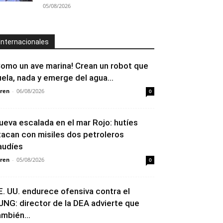
05/08/2026
Internacionales
Como un ave marina! Crean un robot que
uela, nada y emerge del agua...
ren
-
06/08/2026
0
ueva escalada en el mar Rojo: hutíes
tacan con misiles dos petroleros
audíes
ren
-
05/08/2026
0
E. UU. endurece ofensiva contra el
JNG: director de la DEA advierte que
ambién...