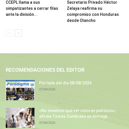
CCEPL llama a sus
Secretario Privado Héctor
simpatizantes a cerrar filas
Zelaya reafirma su
ante la división...
compromiso con Honduras
desde Olancho
RECOMENDACIONES DEL EDITOR
Portada del día 08/08/2026
07/08/2026
«No tenemos que ver colores políticos»,
afirma Tomás Zambrano en entrega...
07/08/2026