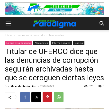
Inicio
Lo que está pasando
Nacionales
Lo que está pasando
Nacionales
Internacionales
Noticia
Titular de UFERCO dice que
las denuncias de corrupción
seguirán archivadas hasta
que se deroguen ciertas leyes
Por
Mesa de Redacción
-
29/05/2023
826
0