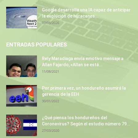
Google desarrolla una IA capaz de anticipar
la evolución de huracanes...
07/08/2026
ENTRADAS POPULARES
Rely Maradiaga envía emotivo mensaje a
Allan Fajardo, «Allan se está...
11/08/2021
Por primera vez, un hondureño asumirá la
gerencia de la EEH
30/01/2022
¿Qué piensa los hondureños del
Coronavirus? Según el estudio número 79...
27/03/2020