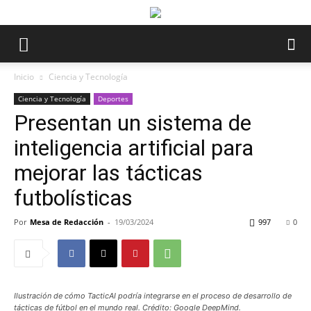
Inicio
Ciencia y Tecnología
Ciencia y Tecnología
Deportes
Presentan un sistema de
inteligencia artificial para
mejorar las tácticas
futbolísticas
Por
Mesa de Redacción
-
19/03/2024
997
0
Ilustración de cómo TacticAI podría integrarse en el proceso de desarrollo de
tácticas de fútbol en el mundo real. Crédito: Google DeepMind.