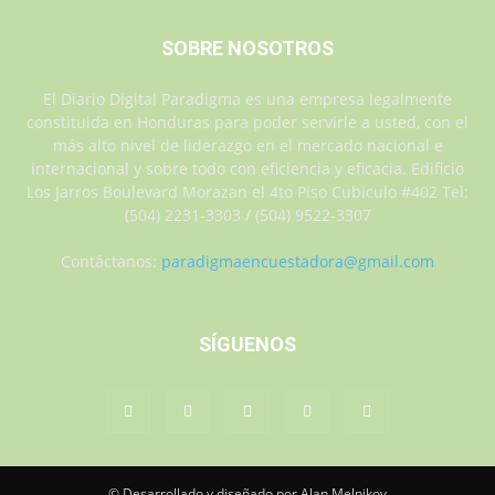
SOBRE NOSOTROS
El Diario Digital Paradigma es una empresa legalmente
constituida en Honduras para poder servirle a usted, con el
más alto nivel de liderazgo en el mercado nacional e
internacional y sobre todo con eficiencia y eficacia. Edificio
Los Jarros Boulevard Morazan el 4to Piso Cubiculo #402 Tel:
(504) 2231-3303 / (504) 9522-3307
Contáctanos:
paradigmaencuestadora@gmail.com
SÍGUENOS
© Desarrollado y diseñado por Alan Melnikov