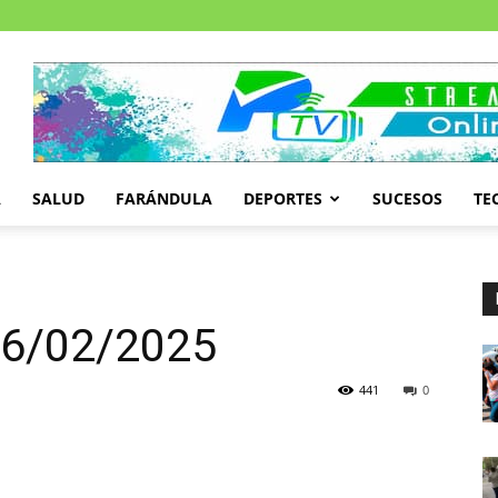
A
SALUD
FARÁNDULA
DEPORTES
SUCESOS
TE
 26/02/2025
441
0