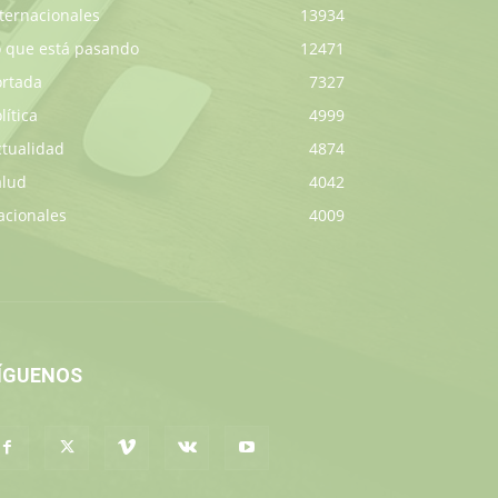
ternacionales
13934
o que está pasando
12471
ortada
7327
lítica
4999
ctualidad
4874
alud
4042
acionales
4009
ÍGUENOS