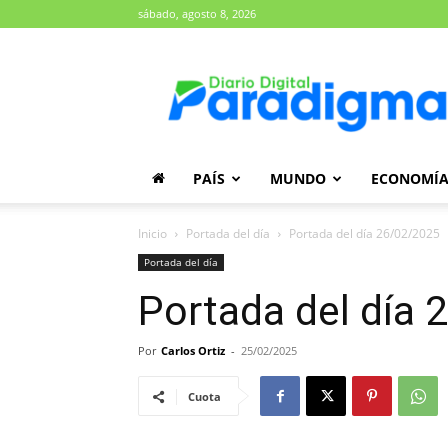
sábado, agosto 8, 2026
Diario
Paradigma
PAÍS
MUNDO
ECONOMÍ
Inicio
Portada del día
Portada del día 26/02/2025
Portada del día
Portada del día
Por
Carlos Ortiz
-
25/02/2025
Cuota