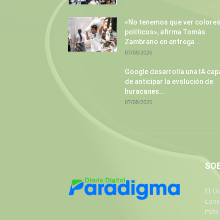
«No tenemos que ver colore
políticos», afirma Tomás
Zambrano en entrega...
07/08/2026
Google desarrolla una IA cap
de anticipar la evolución de
huracanes...
07/08/2026
SO
El D
cons
más 