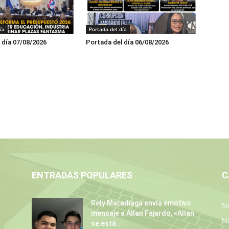
ía
Portada del día
 día 07/08/2026
Portada del día 06/08/2026
ENTRADAS POPULARES
C
Rely Maradiaga envía emotivo
No
mensaje a Allan Fajardo, «Allan
N
se está...