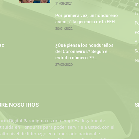
11/08/2021
In
L
s
Por primera vez, un hondureño
asumirá la gerencia de la EEH
P
30/01/2022
Po
A
az
¿Qué piensa los hondureños
S
del Coronavirus? Según el
estudio número 79...
N
27/03/2020
BRE NOSOTROS
S
iario Digital Paradigma es una empresa legalmente
tituida en Honduras para poder servirle a usted, con el
alto nivel de liderazgo en el mercado nacional e