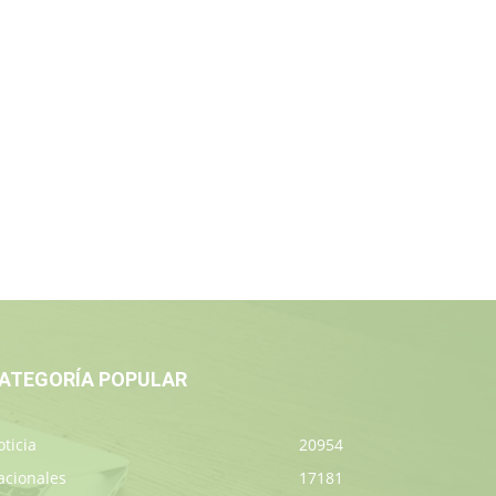
ATEGORÍA POPULAR
ticia
20954
acionales
17181