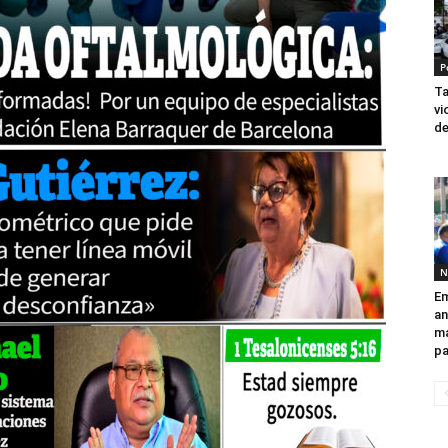
P
Ta
vi
de
N
Em
an
ma
pa