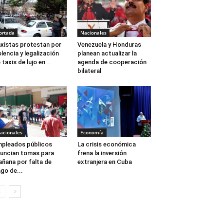
ortada
Nacionales
xistas protestan por
Venezuela y Honduras
olencia y legalización
planean actualizar la
 taxis de lujo en...
agenda de cooperación
bilateral
acionales
Economía
pleados públicos
La crisis económica
uncian tomas para
frena la inversión
ñana por falta de
extranjera en Cuba
go de...