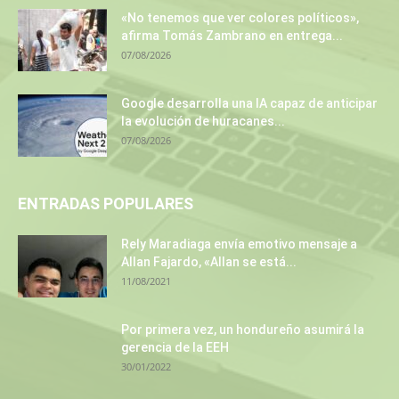
«No tenemos que ver colores políticos»,
afirma Tomás Zambrano en entrega...
07/08/2026
Google desarrolla una IA capaz de anticipar
la evolución de huracanes...
07/08/2026
ENTRADAS POPULARES
Rely Maradiaga envía emotivo mensaje a
Allan Fajardo, «Allan se está...
11/08/2021
Por primera vez, un hondureño asumirá la
gerencia de la EEH
30/01/2022