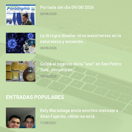
Portada del día 09/08/2026
08/08/2026
La IA logra diseñar virus inexistentes en la
naturaleza y enciende...
08/08/2026
Golpe al negocio de la “wax” en San Pedro
Sula: decomisan...
08/08/2026
ENTRADAS POPULARES
Rely Maradiaga envía emotivo mensaje a
Allan Fajardo, «Allan se está...
11/08/2021