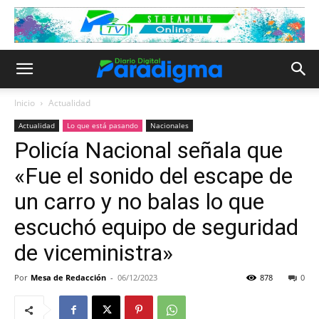
Inicio
Actualidad
Actualidad
Lo que está pasando
Nacionales
Policía Nacional señala que
«Fue el sonido del escape de
un carro y no balas lo que
escuchó equipo de seguridad
de viceministra»
Por
Mesa de Redacción
-
06/12/2023
878
0