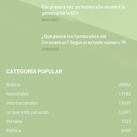
Por primera vez, un hondureño asumirá la
gerencia de la EEH
30/01/2022
¿Qué piensa los hondureños del
Coronavirus? Según el estudio número 79...
27/03/2020
CATEGORÍA POPULAR
Noticia
20954
Nacionales
17182
Internacionales
13935
Lo que está pasando
12471
Portada
7327
Política
4999