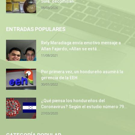
Sula: decomisan...
08/08/2026
ENTRADAS POPULARES
Rely Maradiaga envía emotivo mensaje a
Allan Fajardo, «Allan se está...
11/08/2021
Por primera vez, un hondureño asumirá la
gerencia de la EEH
30/01/2022
¿Qué piensa los hondureños del
Coronavirus? Según el estudio número 79...
27/03/2020