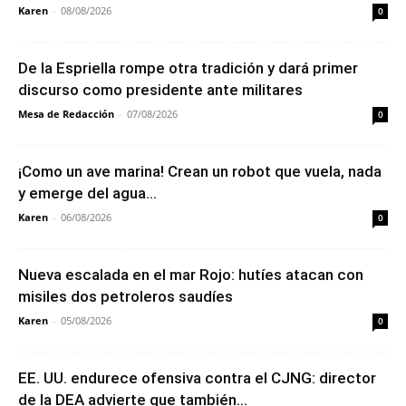
Karen
-
08/08/2026
0
De la Espriella rompe otra tradición y dará primer
discurso como presidente ante militares
Mesa de Redacción
-
07/08/2026
0
¡Como un ave marina! Crean un robot que vuela, nada
y emerge del agua...
Karen
-
06/08/2026
0
Nueva escalada en el mar Rojo: hutíes atacan con
misiles dos petroleros saudíes
Karen
-
05/08/2026
0
EE. UU. endurece ofensiva contra el CJNG: director
de la DEA advierte que también...