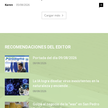
Karen
-
05/08/2026
0
Cargar más
RECOMENDACIONES DEL EDITOR
Portada del día 09/08/2026
08/08/2026
La IA logra diseñar virus inexistentes en la
naturaleza y enciende...
08/08/2026
Golpe al negocio de la “wax” en San Pedro