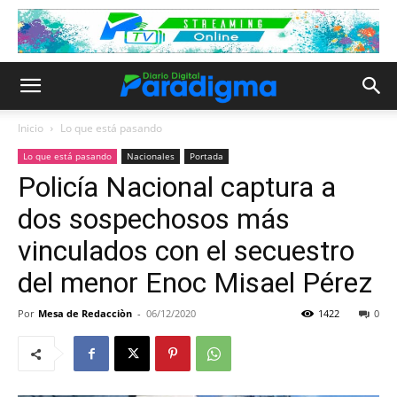
Inicio
Lo que está pasando
Lo que está pasando
Nacionales
Portada
Policía Nacional captura a
dos sospechosos más
vinculados con el secuestro
del menor Enoc Misael Pérez
Por
Mesa de Redacciòn
-
06/12/2020
1422
0