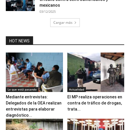
mexicanos
03/12/2025
Cargar más
HOT NEWS
Lo que está pasando
Actualidad
Mediante entrevistas:
El MP realiza operaciones en
Delegados de la OEA realizan
contra de tráfico de drogas,
entrevistas para elaborar
trata...
diagnóstico...