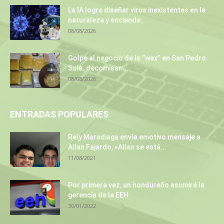
La IA logra diseñar virus inexistentes en la
naturaleza y enciende...
08/08/2026
Golpe al negocio de la “wax” en San Pedro
Sula: decomisan...
08/08/2026
ENTRADAS POPULARES
Rely Maradiaga envía emotivo mensaje a
Allan Fajardo, «Allan se está...
11/08/2021
Por primera vez, un hondureño asumirá la
gerencia de la EEH
30/01/2022