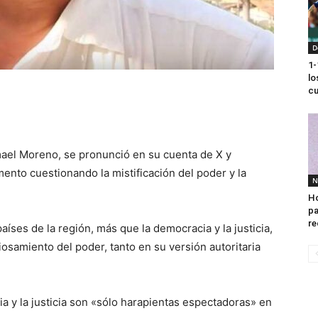
D
1-
lo
cu
ael Moreno, se pronunció en su cuenta de X y
mento cuestionando la mistificación del poder y la
N
Ho
pa
re
íses de la región, más que la democracia y la justicia,
diosamiento del poder, tanto en su versión autoritaria
a y la justicia son «sólo harapientas espectadoras» en