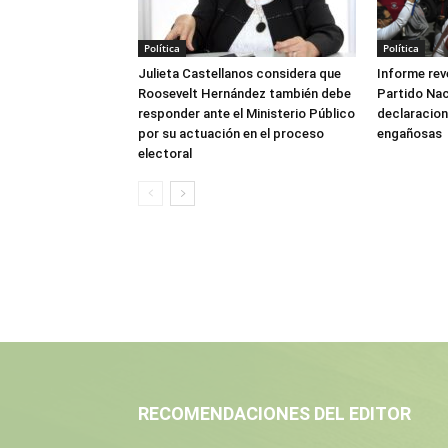
Política
Política
Julieta Castellanos considera que
Informe reve
Roosevelt Hernández también debe
Partido Naci
responder ante el Ministerio Público
declaracione
por su actuación en el proceso
engañosas
electoral
RECOMENDACIONES DEL EDITOR