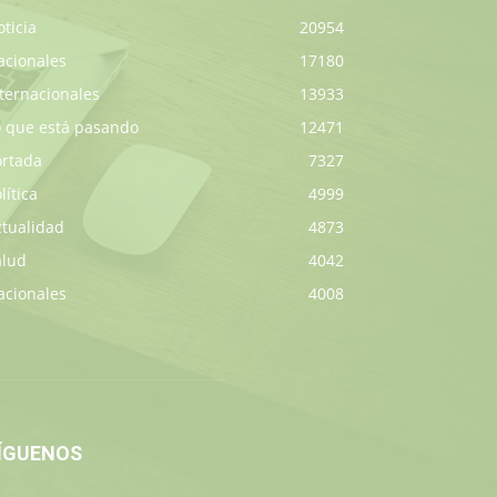
ticia
20954
acionales
17180
ternacionales
13933
o que está pasando
12471
ortada
7327
lítica
4999
ctualidad
4873
alud
4042
acionales
4008
ÍGUENOS