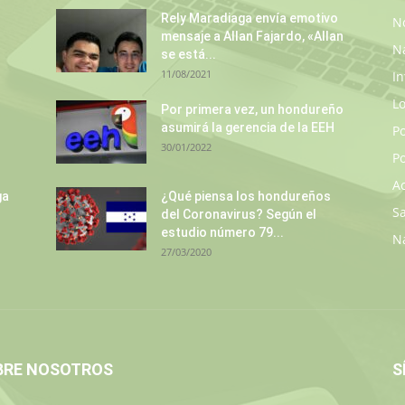
Rely Maradiaga envía emotivo
No
mensaje a Allan Fajardo, «Allan
N
se está...
11/08/2021
In
L
Por primera vez, un hondureño
asumirá la gerencia de la EEH
P
30/01/2022
Po
A
ga
¿Qué piensa los hondureños
S
del Coronavirus? Según el
estudio número 79...
N
27/03/2020
BRE NOSOTROS
S