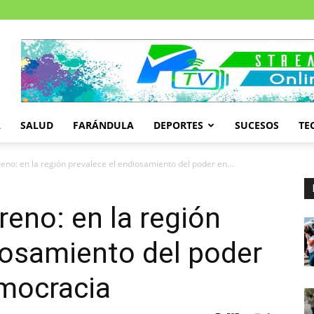
A
SALUD
FARÁNDULA
DEPORTES
SUCESOS
TE
no: en la región prevalece el endiosamiento del poder en...
eno: en la región
iosamiento del poder
emocracia