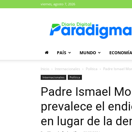
viernes, agosto 7, 2026
Diario
Paradigma
PAÍS
MUNDO
ECONOMÍ
Inicio
Internacionales
Política
Padre Ismael More
Internacionales
Política
Padre Ismael Mor
prevalece el end
en lugar de la d