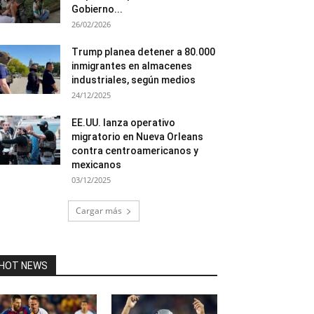
Gobierno...
26/02/2026
Trump planea detener a 80.000
inmigrantes en almacenes
industriales, según medios
24/12/2025
EE.UU. lanza operativo
migratorio en Nueva Orleans
contra centroamericanos y
mexicanos
03/12/2025
Cargar más
HOT NEWS