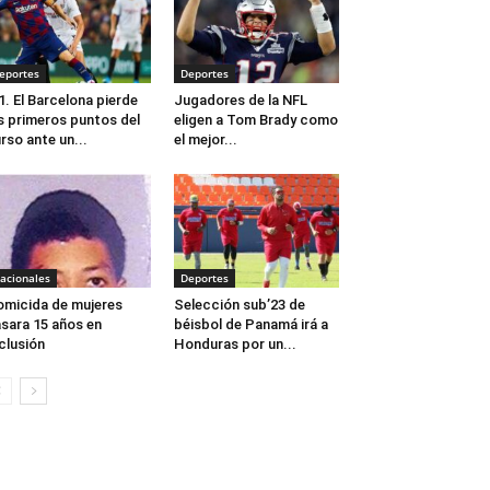
eportes
Deportes
1. El Barcelona pierde
Jugadores de la NFL
s primeros puntos del
eligen a Tom Brady como
rso ante un...
el mejor...
acionales
Deportes
micida de mujeres
Selección sub’23 de
sara 15 años en
béisbol de Panamá irá a
clusión
Honduras por un...