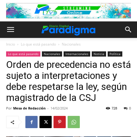
Inicio
Lo que está pasando
Nacionales
Lo que está pasando
Nacionales
Internacionales
Noticia
Política
Orden de precedencia no está
sujeto a interpretaciones y
debe respetarse la ley, según
magistrado de la CSJ
Por
Mesa de Redacción
-
14/02/2024
728
0