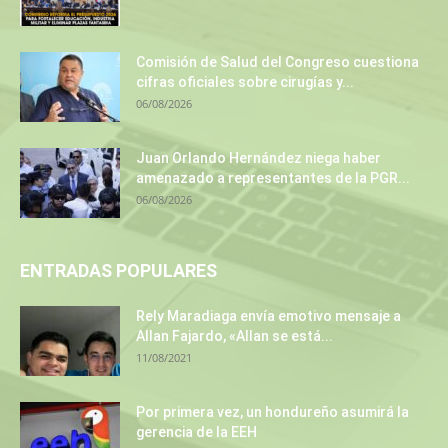
Comisión de Salud del Congreso cuestiona
cifras oficiales sobre cirugías y...
06/08/2026
Juan Orlando Hernández niega haber
amenazado a representantes de la PGR...
06/08/2026
ENTRADAS POPULARES
Rely Maradiaga envía emotivo mensaje a
Allan Fajardo, «Allan se está...
11/08/2021
Por primera vez, un hondureño asumirá la
gerencia de la EEH