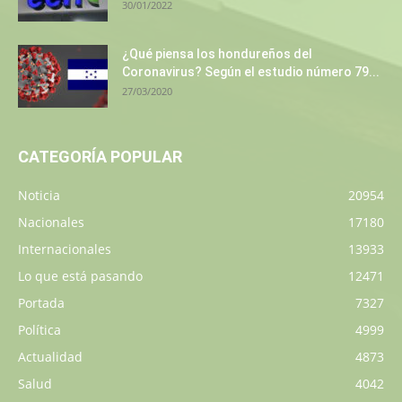
30/01/2022
¿Qué piensa los hondureños del
Coronavirus? Según el estudio número 79...
27/03/2020
CATEGORÍA POPULAR
Noticia
20954
Nacionales
17180
Internacionales
13933
Lo que está pasando
12471
Portada
7327
Política
4999
Actualidad
4873
Salud
4042