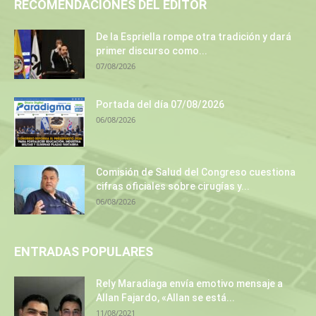
RECOMENDACIONES DEL EDITOR
De la Espriella rompe otra tradición y dará
primer discurso como...
07/08/2026
Portada del día 07/08/2026
06/08/2026
Comisión de Salud del Congreso cuestiona
cifras oficiales sobre cirugías y...
06/08/2026
ENTRADAS POPULARES
Rely Maradiaga envía emotivo mensaje a
Allan Fajardo, «Allan se está...
11/08/2021