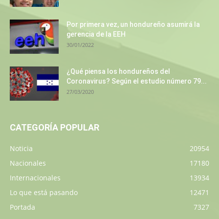
Por primera vez, un hondureño asumirá la
gerencia de la EEH
30/01/2022
¿Qué piensa los hondureños del
Coronavirus? Según el estudio número 79...
27/03/2020
CATEGORÍA POPULAR
Noticia
20954
Nacionales
17180
Internacionales
13934
Lo que está pasando
12471
Portada
7327