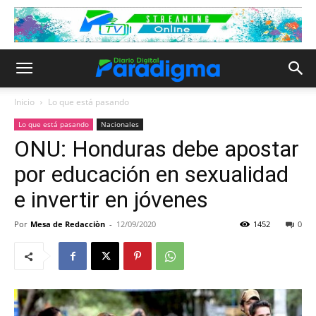
Inicio
Lo que está pasando
Lo que está pasando
Nacionales
ONU: Honduras debe apostar
por educación en sexualidad
e invertir en jóvenes
Por
Mesa de Redacciòn
-
12/09/2020
1452
0