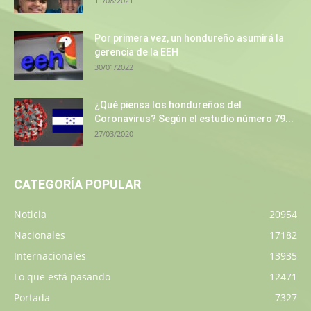
11/08/2021
Por primera vez, un hondureño asumirá la
gerencia de la EEH
30/01/2022
¿Qué piensa los hondureños del
Coronavirus? Según el estudio número 79...
27/03/2020
CATEGORÍA POPULAR
Noticia
20954
Nacionales
17182
Internacionales
13935
Lo que está pasando
12471
Portada
7327