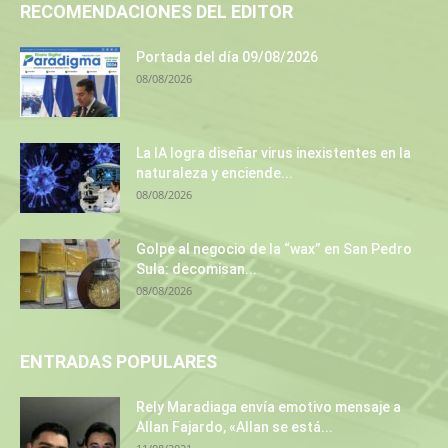
RECOMENDACIONES DEL EDITOR
Portada del día 09/08/2026
08/08/2026
La IA logra diseñar virus inexistentes en la
naturaleza y enciende...
08/08/2026
Golpe al negocio de la “wax” en San Pedro
Sula: decomisan...
08/08/2026
ENTRADAS POPULARES
Rely Maradiaga envía emotivo mensaje a
Allan Fajardo, «Allan se está...