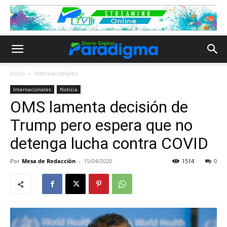
Inicio
Internacionales
Internacionales
Noticia
OMS lamenta decisión de
Trump pero espera que no
detenga lucha contra COVID
Por
Mesa de Redacciòn
-
15/04/2020
1514
0