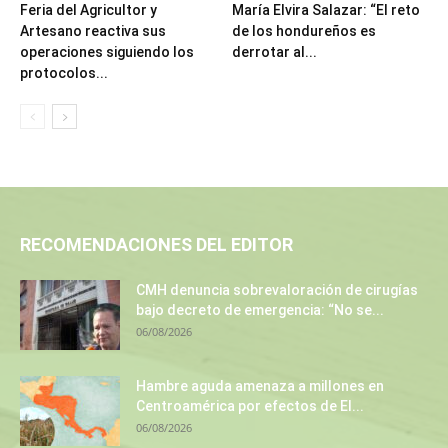
Feria del Agricultor y
María Elvira Salazar: “El reto
Artesano reactiva sus
de los hondureños es
operaciones siguiendo los
derrotar al...
protocolos...
RECOMENDACIONES DEL EDITOR
CMH denuncia sobrevaloración de cirugías
bajo decreto de emergencia: “No se...
06/08/2026
Hambre aguda amenaza a millones en
Centroamérica por efectos de El...
06/08/2026