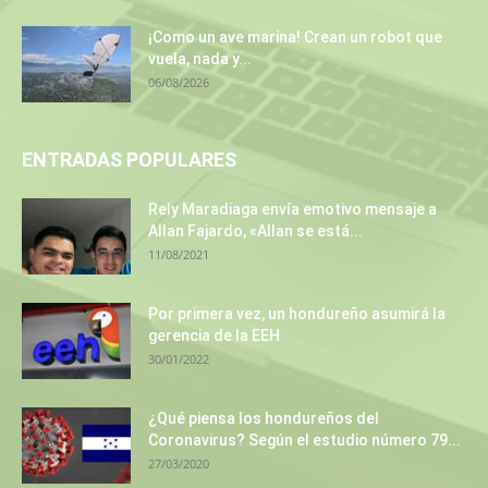
¡Como un ave marina! Crean un robot que
vuela, nada y...
06/08/2026
ENTRADAS POPULARES
Rely Maradiaga envía emotivo mensaje a
Allan Fajardo, «Allan se está...
11/08/2021
Por primera vez, un hondureño asumirá la
gerencia de la EEH
30/01/2022
¿Qué piensa los hondureños del
Coronavirus? Según el estudio número 79...
27/03/2020