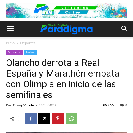
Inicio
Deportes
Deportes
Fútbol
Olancho derrota a Real
España y Marathón empata
con Olimpia en inicio de las
semifinales
Por
Fanny Varela
-
11/05/2023
855
0