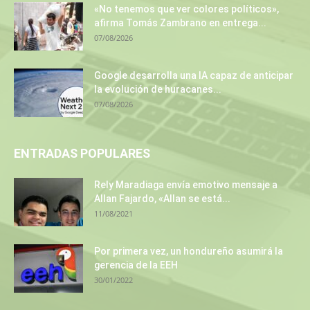
«No tenemos que ver colores políticos»,
afirma Tomás Zambrano en entrega...
07/08/2026
Google desarrolla una IA capaz de anticipar
la evolución de huracanes...
07/08/2026
ENTRADAS POPULARES
Rely Maradiaga envía emotivo mensaje a
Allan Fajardo, «Allan se está...
11/08/2021
Por primera vez, un hondureño asumirá la
gerencia de la EEH
30/01/2022