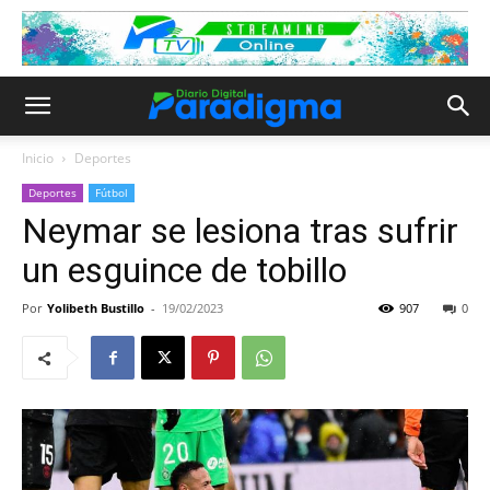
Inicio
Deportes
Deportes
Fútbol
Neymar se lesiona tras sufrir
un esguince de tobillo
Por
Yolibeth Bustillo
-
19/02/2023
907
0