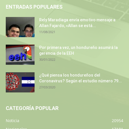
ENTRADAS POPULARES
Rely Maradiaga envía emotivo mensaje a
Allan Fajardo, «Allan se está...
11/08/2021
Por primera vez, un hondureño asumirá la
gerencia de la EEH
30/01/2022
¿Qué piensa los hondureños del
Coronavirus? Según el estudio número 79...
27/03/2020
CATEGORÍA POPULAR
Noticia
20954