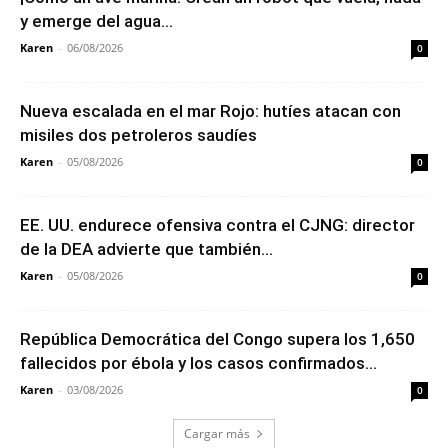
y emerge del agua...
Karen
-
06/08/2026
0
Nueva escalada en el mar Rojo: hutíes atacan con
misiles dos petroleros saudíes
Karen
-
05/08/2026
0
EE. UU. endurece ofensiva contra el CJNG: director
de la DEA advierte que también...
Karen
-
05/08/2026
0
República Democrática del Congo supera los 1,650
fallecidos por ébola y los casos confirmados...
Karen
-
03/08/2026
0
Cargar más