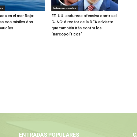
es
Internacionales
ada en el mar Rojo:
EE. UU. endurece ofensiva contra el
an con misiles dos
CJNG: director de la DEA advierte
saudíes
que también irán contra los
“narcopolíticos”
ENTRADAS POPULARES
C