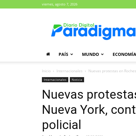
viernes, agosto 7, 2026
Diario
Paradigma
PAÍS
MUNDO
ECONOMÍ
Inicio
Internacionales
Nuevas protestas en Rocheste
Internacionales
Noticia
Nuevas protesta
Nueva York, contr
policial