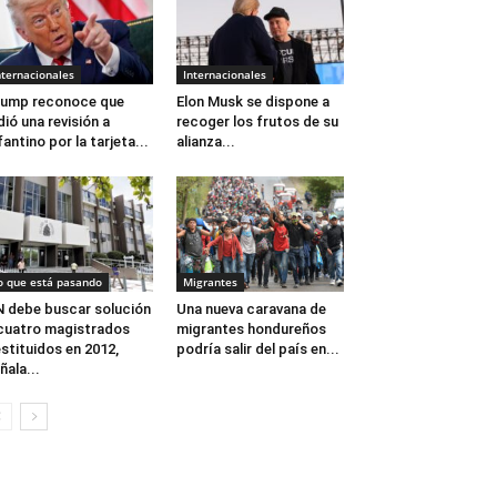
nternacionales
Internacionales
ump reconoce que
Elon Musk se dispone a
dió una revisión a
recoger los frutos de su
fantino por la tarjeta...
alianza...
o que está pasando
Migrantes
 debe buscar solución
Una nueva caravana de
cuatro magistrados
migrantes hondureños
stituidos en 2012,
podría salir del país en...
ñala...