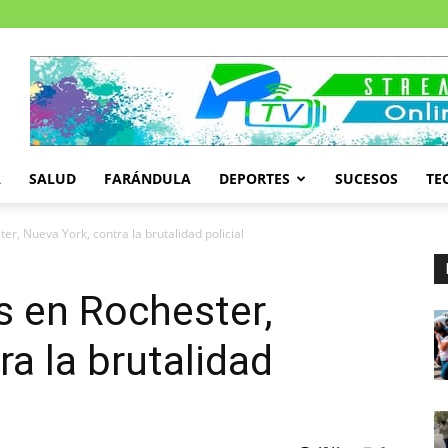
A
SALUD
FARÁNDULA
DEPORTES
SUCESOS
TE
r, Nueva York, contra la brutalidad policial
s en Rochester,
a la brutalidad