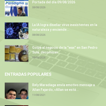
Portada del día 09/08/2026
08/08/2026
La IA logra diseñar virus inexistentes en la
naturaleza y enciende...
08/08/2026
Golpe al negocio de la “wax” en San Pedro
Sula: decomisan...
08/08/2026
ENTRADAS POPULARES
Rely Maradiaga envía emotivo mensaje a
Allan Fajardo, «Allan se está...
11/08/2021