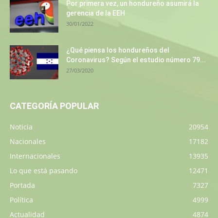
Por primera vez, un hondureño asumirá la
gerencia de la EEH
30/01/2022
¿Qué piensa los hondureños del
Coronavirus? Según el estudio número 79...
27/03/2020
CATEGORÍA POPULAR
Noticia
20954
Nacionales
17182
Internacionales
13935
Lo que está pasando
12471
Portada
7327
Política
4999
Actualidad
4874