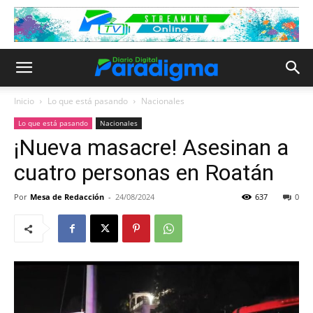
Inicio
Lo que está pasando
Nacionales
Lo que está pasando
Nacionales
¡Nueva masacre! Asesinan a
cuatro personas en Roatán
Por
Mesa de Redacción
-
24/08/2024
637
0