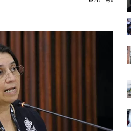
843
0