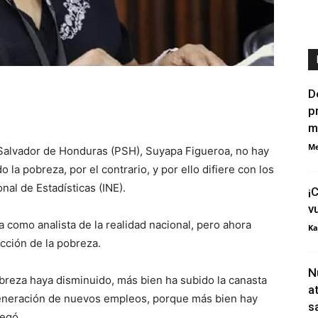
D
p
m
Me
 Salvador de Honduras (PSH), Suyapa Figueroa, no hay
la pobreza, por el contrario, y por ello difiere con los
onal de Estadísticas (INE).
¡
v
 como analista de la realidad nacional, pero ahora
Ka
cción de la pobreza.
N
breza haya disminuido, más bien ha subido la canasta
a
generación de nuevos empleos, porque más bien hay
s
regó.