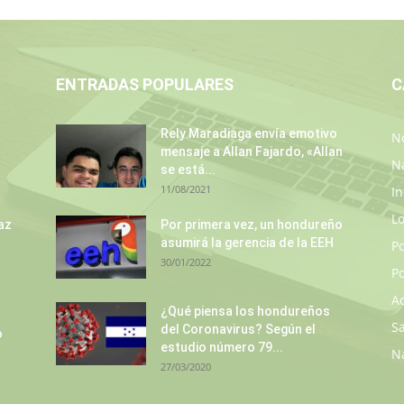
ENTRADAS POPULARES
C
s
Rely Maradiaga envía emotivo
No
mensaje a Allan Fajardo, «Allan
N
se está...
11/08/2021
In
L
az
Por primera vez, un hondureño
asumirá la gerencia de la EEH
P
30/01/2022
Po
A
¿Qué piensa los hondureños
S
del Coronavirus? Según el
o
estudio número 79...
N
27/03/2020