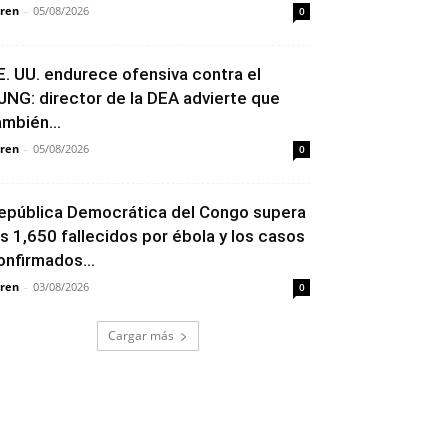
ren
-
05/08/2026
0
E. UU. endurece ofensiva contra el
JNG: director de la DEA advierte que
ambién...
ren
-
05/08/2026
0
epública Democrática del Congo supera
os 1,650 fallecidos por ébola y los casos
onfirmados...
ren
-
03/08/2026
0
Cargar más