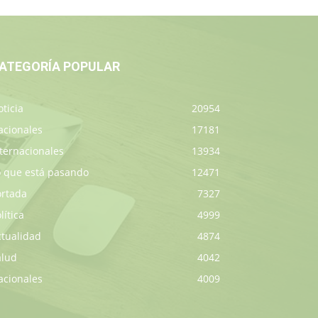
ATEGORÍA POPULAR
ticia
20954
acionales
17181
ternacionales
13934
o que está pasando
12471
ortada
7327
lítica
4999
ctualidad
4874
alud
4042
acionales
4009