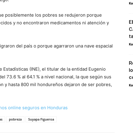
Ka
 que posiblemente los pobres se redujeron porque
E
ecidos y no encontraron medicamentos ni atención y
C
t
Ka
graron del país o porque agarraron una nave espacial
R
 Estadísticas (INE), el titular de la entidad Eugenio
l
el 73.6 % al 64.1 % a nivel nacional, la que según sus
c
ón y hasta 800 mil hondureños dejaron de ser pobres,
Ka
nos online seguros en Honduras
as
pobreza
Suyapa Figueroa