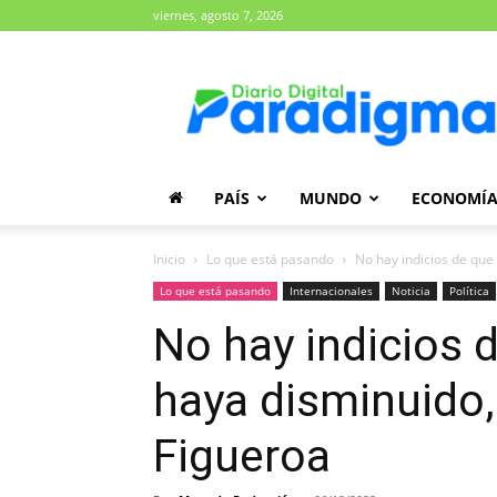
viernes, agosto 7, 2026
Diario
Paradigma
PAÍS
MUNDO
ECONOMÍ
Inicio
Lo que está pasando
No hay indicios de que
Lo que está pasando
Internacionales
Noticia
Política
No hay indicios 
haya disminuido,
Figueroa