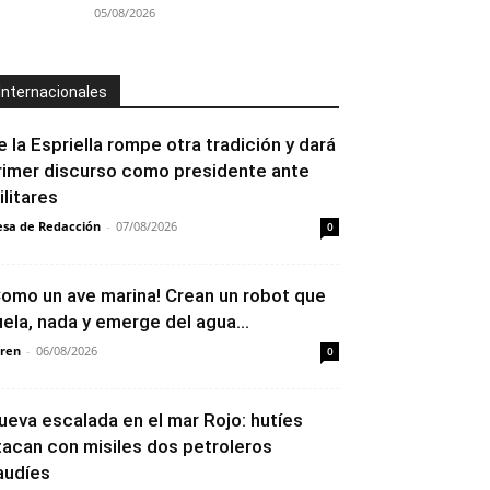
05/08/2026
Internacionales
e la Espriella rompe otra tradición y dará
rimer discurso como presidente ante
ilitares
sa de Redacción
-
07/08/2026
0
Como un ave marina! Crean un robot que
uela, nada y emerge del agua...
ren
-
06/08/2026
0
ueva escalada en el mar Rojo: hutíes
tacan con misiles dos petroleros
audíes