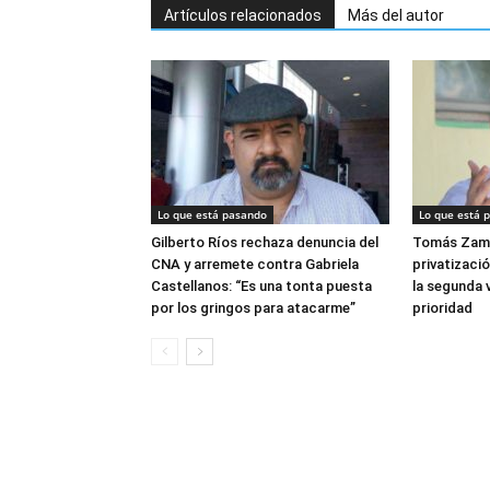
Artículos relacionados
Más del autor
Lo que está pasando
Lo que está 
Gilberto Ríos rechaza denuncia del
Tomás Zam
CNA y arremete contra Gabriela
privatizació
Castellanos: “Es una tonta puesta
la segunda v
por los gringos para atacarme”
prioridad