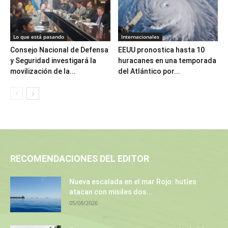
Lo que está pasando
Internacionales
Consejo Nacional de Defensa
EEUU pronostica hasta 10
y Seguridad investigará la
huracanes en una temporada
movilización de la...
del Atlántico por...
RECOMENDACIONES DEL EDITOR
Nueva escalada en el mar Rojo: hutíes
atacan con misiles dos...
05/08/2026