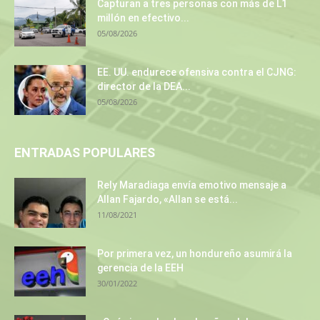
Capturan a tres personas con más de L1
millón en efectivo...
05/08/2026
EE. UU. endurece ofensiva contra el CJNG:
director de la DEA...
05/08/2026
ENTRADAS POPULARES
Rely Maradiaga envía emotivo mensaje a
Allan Fajardo, «Allan se está...
11/08/2021
Por primera vez, un hondureño asumirá la
gerencia de la EEH
30/01/2022