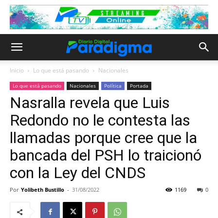
Inicio
Lo que está pasando
Nacionales
Lo que está pasando
Nacionales
Política
Portada
Nasralla revela que Luis
Redondo no le contesta las
llamadas porque cree que la
bancada del PSH lo traicionó
con la Ley del CNDS
Por
Yolibeth Bustillo
-
31/08/2022
1169
0