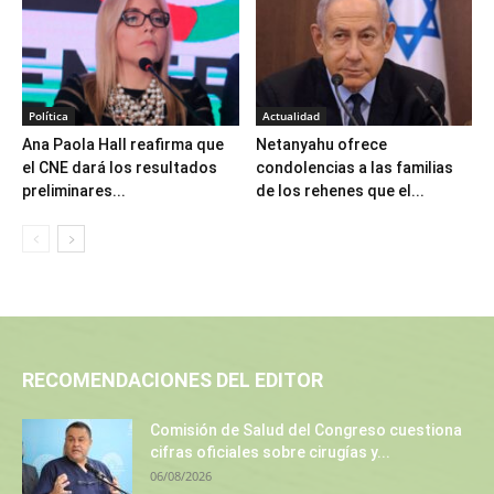
Política
Actualidad
Ana Paola Hall reafirma que
Netanyahu ofrece
el CNE dará los resultados
condolencias a las familias
preliminares...
de los rehenes que el...
RECOMENDACIONES DEL EDITOR
Comisión de Salud del Congreso cuestiona
cifras oficiales sobre cirugías y...
06/08/2026