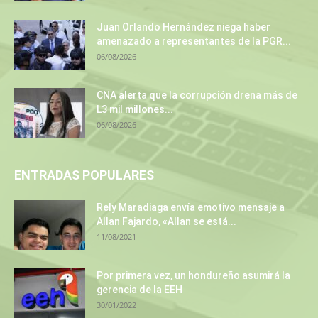
Juan Orlando Hernández niega haber
amenazado a representantes de la PGR...
06/08/2026
CNA alerta que la corrupción drena más de
L3 mil millones...
06/08/2026
ENTRADAS POPULARES
Rely Maradiaga envía emotivo mensaje a
Allan Fajardo, «Allan se está...
11/08/2021
Por primera vez, un hondureño asumirá la
gerencia de la EEH
30/01/2022