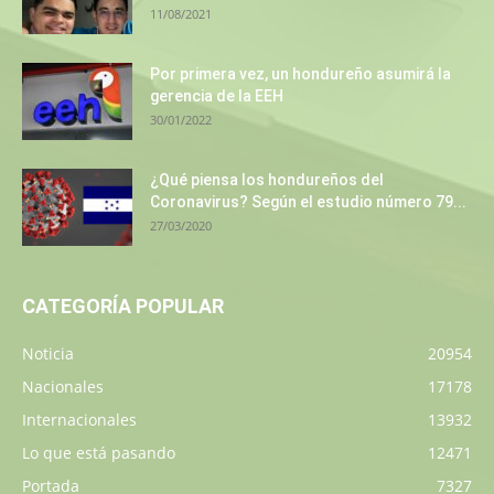
11/08/2021
Por primera vez, un hondureño asumirá la
gerencia de la EEH
30/01/2022
¿Qué piensa los hondureños del
Coronavirus? Según el estudio número 79...
27/03/2020
CATEGORÍA POPULAR
Noticia
20954
Nacionales
17178
Internacionales
13932
Lo que está pasando
12471
Portada
7327