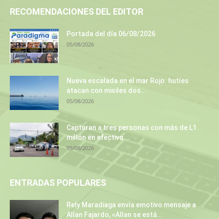
RECOMENDACIONES DEL EDITOR
Portada del día 06/08/2026
05/08/2026
Nueva escalada en el mar Rojo: hutíes
atacan con misiles dos...
05/08/2026
Capturan a tres personas con más de L1
millón en efectivo...
05/08/2026
ENTRADAS POPULARES
Rely Maradiaga envía emotivo mensaje a
Allan Fajardo, «Allan se está...