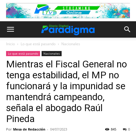
Inicio
Lo que está pasando
Nacionales
Lo que está pasando
Nacionales
Mientras el Fiscal General no
tenga estabilidad, el MP no
funcionará y la impunidad se
mantendrá campeando,
señala el abogado Raúl
Pineda
Por
Mesa de Redacción
-
04/07/2023
845
0