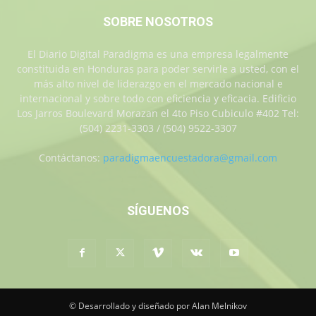
SOBRE NOSOTROS
El Diario Digital Paradigma es una empresa legalmente
constituida en Honduras para poder servirle a usted, con el
más alto nivel de liderazgo en el mercado nacional e
internacional y sobre todo con eficiencia y eficacia. Edificio
Los Jarros Boulevard Morazan el 4to Piso Cubiculo #402 Tel:
(504) 2231-3303 / (504) 9522-3307
Contáctanos:
paradigmaencuestadora@gmail.com
SÍGUENOS
© Desarrollado y diseñado por Alan Melnikov