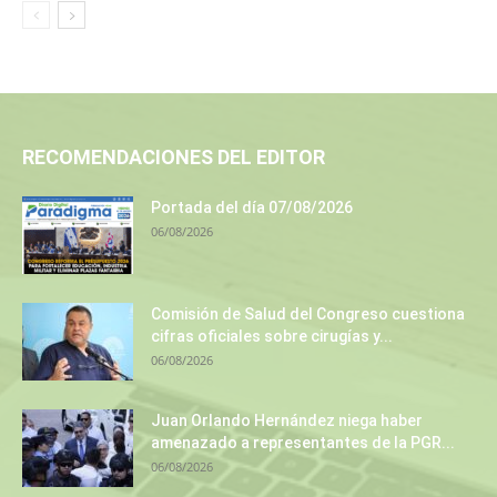
RECOMENDACIONES DEL EDITOR
Portada del día 07/08/2026
06/08/2026
Comisión de Salud del Congreso cuestiona
cifras oficiales sobre cirugías y...
06/08/2026
Juan Orlando Hernández niega haber
amenazado a representantes de la PGR...
06/08/2026