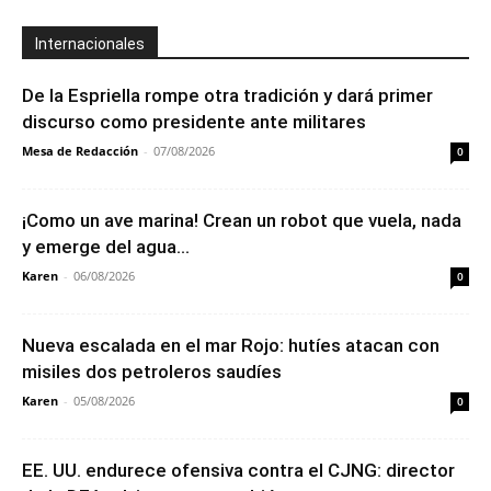
Internacionales
De la Espriella rompe otra tradición y dará primer
discurso como presidente ante militares
Mesa de Redacción
-
07/08/2026
0
¡Como un ave marina! Crean un robot que vuela, nada
y emerge del agua...
Karen
-
06/08/2026
0
Nueva escalada en el mar Rojo: hutíes atacan con
misiles dos petroleros saudíes
Karen
-
05/08/2026
0
EE. UU. endurece ofensiva contra el CJNG: director