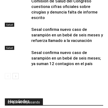
Comisión de Salud del Congreso
cuestiona cifras oficiales sobre
cirugías y denuncia falta de informe
escrito
Salud
Sesal confirma nuevo caso de
sarampión en un bebé de seis meses y
refuerza llamado a la vacunación
Salud
Sesal confirma nuevo caso de
sarampión en un bebé de seis meses;
ya suman 12 contagios en el país
Magistrado Mario Díaz niega presiones para
reprogramar audiencia contra Roosevelt
Hernández
Lo que está pasando
Mesa de Redacción
-
07/08/2026
0