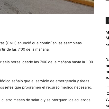
M
M
as (CMH) anunció que continúan las asambleas
Ka
rtir de las 7:00 de la mañana.
D
r seis horas, desde las 7:00 de la mañana hasta la 1:00
p
m
Me
o Médico señaló que el servicio de emergencia y áreas
 los jefes que programen el recurso médico necesario.
¡
v
e cuatro meses de salario y se otorguen los acuerdos
Ka