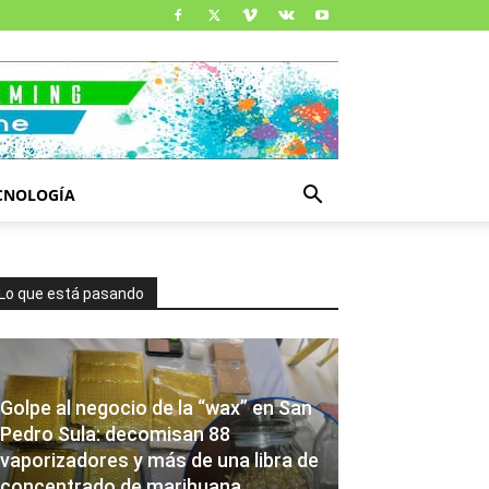
CNOLOGÍA
Lo que está pasando
Golpe al negocio de la “wax” en San
Pedro Sula: decomisan 88
vaporizadores y más de una libra de
concentrado de marihuana