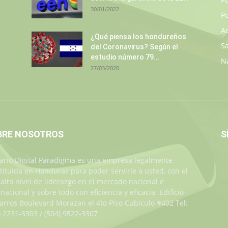
30/01/2022
Po
A
¿Qué piensa los hondureños
S
del Coronavirus? Según el
estudio número 79...
N
27/03/2020
BRE NOSOTROS
S
iario Digital Paradigma es una empresa legalmente
tituida en Honduras para poder servirle a usted, con el
alto nivel de liderazgo en el mercado nacional e
rnacional y sobre todo con eficiencia y eficacia. Edificio
Jarros Boulevard Morazan el 4to Piso Cubiculo #402 Tel:
) 2231-3303 / (504) 9522-3307