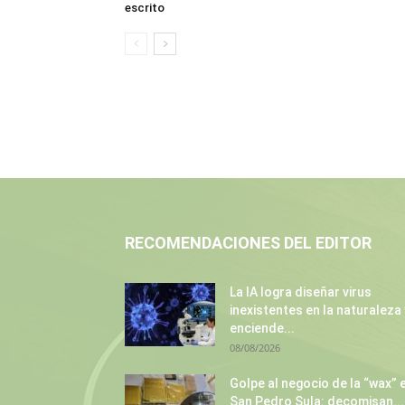
escrito
RECOMENDACIONES DEL EDITOR
La IA logra diseñar virus
inexistentes en la naturaleza 
enciende...
08/08/2026
Golpe al negocio de la “wax” 
San Pedro Sula: decomisan...