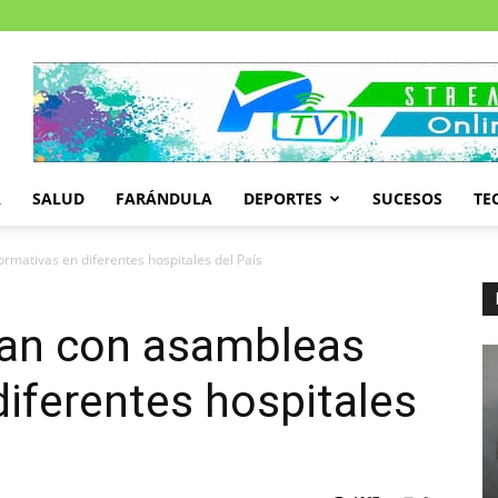
A
SALUD
FARÁNDULA
DEPORTES
SUCESOS
TE
rmativas en diferentes hospitales del País
an con asambleas
diferentes hospitales