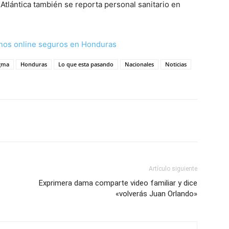
 Atlántica también se reporta personal sanitario en
nos online seguros en Honduras
igma
Honduras
Lo que esta pasando
Nacionales
Noticias
Artículo siguiente
Exprimera dama comparte video familiar y dice
«volverás Juan Orlando»