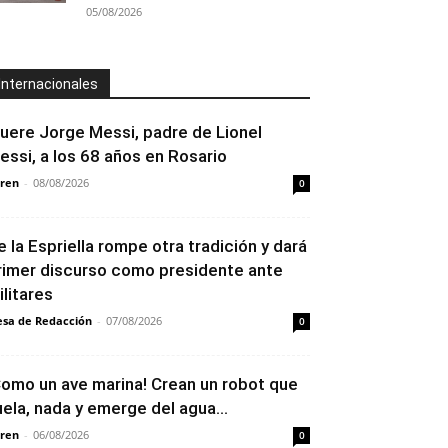
05/08/2026
Internacionales
uere Jorge Messi, padre de Lionel
essi, a los 68 años en Rosario
ren
-
08/08/2026
0
e la Espriella rompe otra tradición y dará
rimer discurso como presidente ante
ilitares
sa de Redacción
-
07/08/2026
0
Como un ave marina! Crean un robot que
uela, nada y emerge del agua...
ren
-
06/08/2026
0