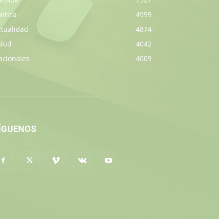
lítica
4999
ctualidad
4874
alud
4042
acionales
4009
ÍGUENOS