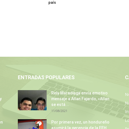
país
ENTRADAS POPULARES
C
Rely Maradiaga envía emotivo
No
y
mensaje a Allan Fajardo, «Allan
N
se está...
11/08/2021
In
L
en
Por primera vez, un hondureño
asumirá la gerencia de la EEH
P