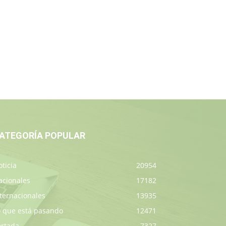
ATEGORÍA POPULAR
ticia
20954
acionales
17182
ternacionales
13935
o que está pasando
12471
ortada
7327