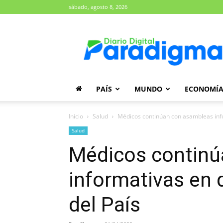
sábado, agosto 8, 2026
Diario
Paradigma
PAÍS
MUNDO
ECONOMÍ
Inicio
Salud
Médicos continúan con asambleas info
Salud
Médicos continú
informativas en 
del País