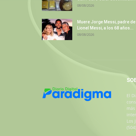
08/08/2026
Muere Jorge Messi, padre de
Lionel Messi, a los 68 años...
08/08/2026
SO
El D
cons
más 
inte
Los 
(504