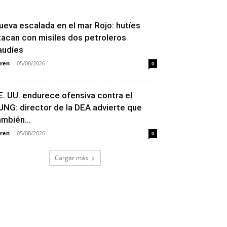
ueva escalada en el mar Rojo: hutíes
tacan con misiles dos petroleros
audíes
ren
-
05/08/2026
0
E. UU. endurece ofensiva contra el
JNG: director de la DEA advierte que
ambién...
ren
-
05/08/2026
0
Cargar más