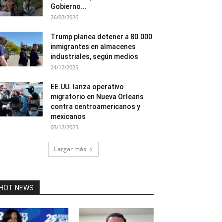
Gobierno...
26/02/2026
Trump planea detener a 80.000
inmigrantes en almacenes
industriales, según medios
24/12/2025
EE.UU. lanza operativo
migratorio en Nueva Orleans
contra centroamericanos y
mexicanos
03/12/2025
Cargar más
HOT NEWS