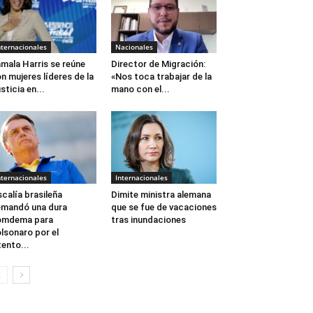
nternacionales
Nacionales
mala Harris se reúne
Director de Migración:
n mujeres líderes de la
«Nos toca trabajar de la
sticia en...
mano con el...
nternacionales
Internacionales
scalía brasileña
Dimite ministra alemana
mandó una dura
que se fue de vacaciones
omdema para
tras inundaciones
lsonaro por el
tento...