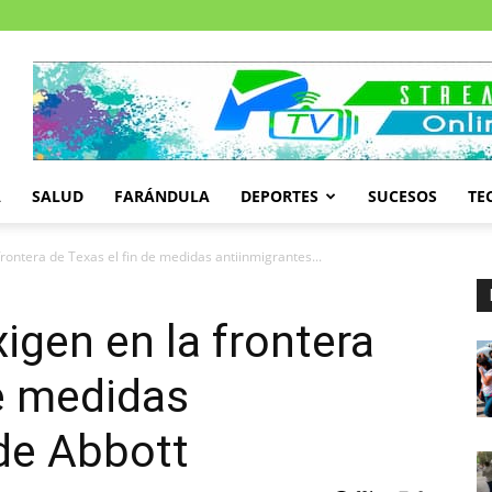
A
SALUD
FARÁNDULA
DEPORTES
SUCESOS
TE
rontera de Texas el fin de medidas antiinmigrantes...
igen en la frontera
de medidas
de Abbott