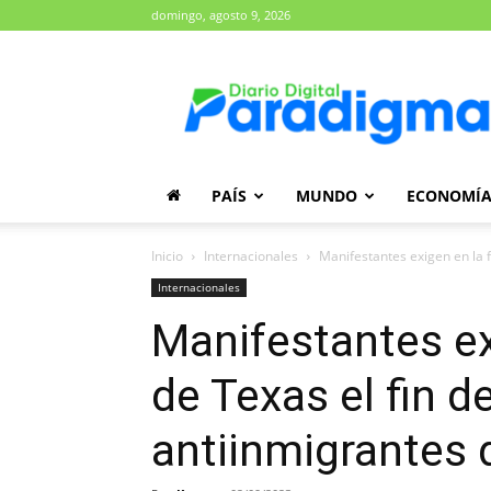
domingo, agosto 9, 2026
Diario
Paradigma
PAÍS
MUNDO
ECONOMÍ
Inicio
Internacionales
Manifestantes exigen en la f
Internacionales
Manifestantes ex
de Texas el fin 
antiinmigrantes 