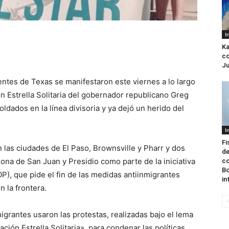
I
Ka
co
Ju
ntes de Texas se manifestaron este viernes a lo largo
ón Estrella Solitaria del gobernador republicano Greg
ldados en la línea divisoria y ya dejó un herido del
I
Fi
 las ciudades de El Paso, Brownsville y Pharr y dos
de
ona de San Juan y Presidio como parte de la iniciativa
c
Bo
), que pide el fin de las medidas antiinmigrantes
in
 la frontera.
igrantes usaron las protestas, realizadas bajo el lema
ción Estrella Solitaria», para condenar las políticas