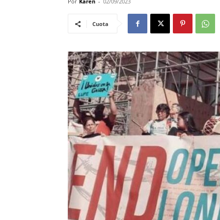
Por
Karen
-
02/09/2023
Cuota