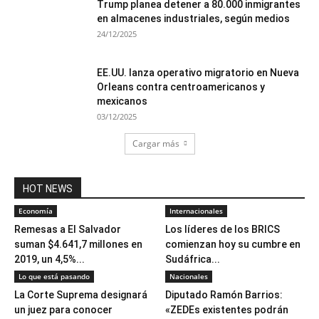
Trump planea detener a 80.000 inmigrantes
en almacenes industriales, según medios
24/12/2025
EE.UU. lanza operativo migratorio en Nueva
Orleans contra centroamericanos y
mexicanos
03/12/2025
Cargar más
HOT NEWS
Economía
Internacionales
Remesas a El Salvador
Los líderes de los BRICS
suman $4.641,7 millones en
comienzan hoy su cumbre en
2019, un 4,5%...
Sudáfrica...
Lo que está pasando
Nacionales
La Corte Suprema designará
Diputado Ramón Barrios:
un juez para conocer
«ZEDEs existentes podrán