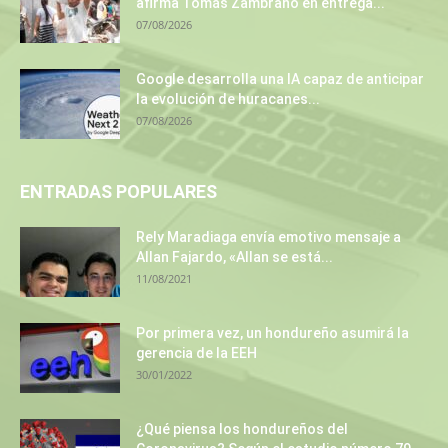
afirma Tomás Zambrano en entrega...
07/08/2026
Google desarrolla una IA capaz de anticipar
la evolución de huracanes...
07/08/2026
ENTRADAS POPULARES
Rely Maradiaga envía emotivo mensaje a
Allan Fajardo, «Allan se está...
11/08/2021
Por primera vez, un hondureño asumirá la
gerencia de la EEH
30/01/2022
¿Qué piensa los hondureños del