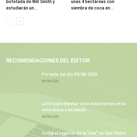
bofetada de Will Smith y
unas 4 hectáreas con
estudiarán un...
siembra de coca en...
RECOMENDACIONES DEL EDITOR
Portada del día 09/08/2026
08/08/2026
La IA logra diseñar virus inexistentes en la
naturaleza y enciende...
08/08/2026
Golpe al negocio de la “wax” en San Pedro