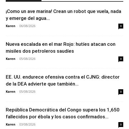
¡Como un ave marina! Crean un robot que vuela, nada
y emerge del agua...
Karen
-
06/08/2026
0
Nueva escalada en el mar Rojo: hutíes atacan con
misiles dos petroleros saudíes
Karen
-
05/08/2026
0
EE. UU. endurece ofensiva contra el CJNG: director
de la DEA advierte que también...
Karen
-
05/08/2026
0
República Democrática del Congo supera los 1,650
fallecidos por ébola y los casos confirmados...
Karen
-
03/08/2026
0