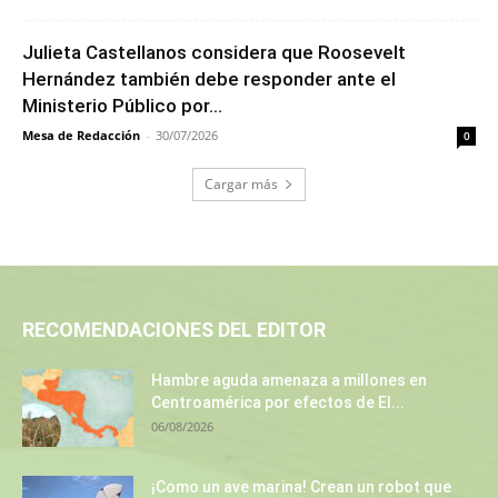
Julieta Castellanos considera que Roosevelt
Hernández también debe responder ante el
Ministerio Público por...
Mesa de Redacción
-
30/07/2026
0
Cargar más
RECOMENDACIONES DEL EDITOR
Hambre aguda amenaza a millones en
Centroamérica por efectos de El...
06/08/2026
¡Como un ave marina! Crean un robot que