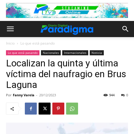
Inicio
Lo que está pasando
Lo que está pasando
Nacionales
Internacionales
Noticia
Localizan la quinta y última
víctima del naufragio en Brus
Laguna
Por
Fanny Varela
-
20/12/2023
944
0