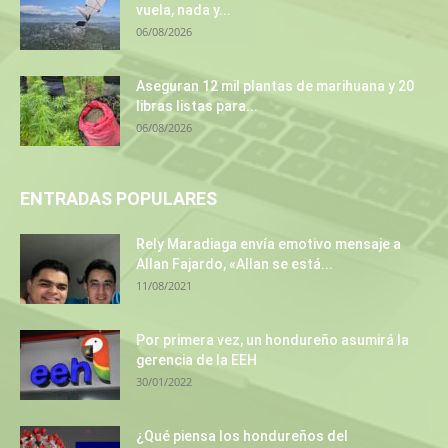
vuela, nada y...
06/08/2026
Aseguran 12 mil plantas de marihuana y 20
libras listas para...
06/08/2026
ENTRADAS POPULARES
Rely Maradiaga envía emotivo mensaje a
Allan Fajardo, «Allan se está...
11/08/2021
Por primera vez, un hondureño asumirá la
gerencia de la EEH
30/01/2022
¿Qué piensa los hondureños del