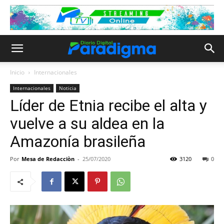
Inicio
Internacionales
Internacionales
Noticia
Líder de Etnia recibe el alta y
vuelve a su aldea en la
Amazonía brasileña
Por
Mesa de Redacciòn
-
25/07/2020
3120
0