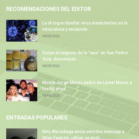
RECOMENDACIONES DEL EDITOR
La IA logra diseñar virus inexistentes en la
naturaleza y enciende...
08/08/2026
Golpe al negocio de la “wax” en San Pedro
Sula: decomisan...
08/08/2026
Muere Jorge Messi, padre de Lionel Messi, a
los 68 años...
08/08/2026
ENTRADAS POPULARES
Rely Maradiaga envía emotivo mensaje a
Allan Fajardo, «Allan se está...