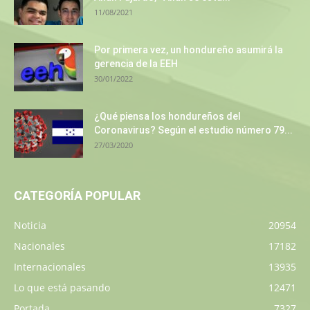
11/08/2021
Por primera vez, un hondureño asumirá la
gerencia de la EEH
30/01/2022
¿Qué piensa los hondureños del
Coronavirus? Según el estudio número 79...
27/03/2020
CATEGORÍA POPULAR
Noticia
20954
Nacionales
17182
Internacionales
13935
Lo que está pasando
12471
Portada
7327