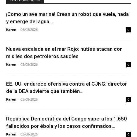
¡Como un ave marina! Crean un robot que vuela, nada
y emerge del agua...
Karen
-
06/08/2026
0
Nueva escalada en el mar Rojo: hutíes atacan con
misiles dos petroleros saudíes
Karen
-
05/08/2026
0
EE. UU. endurece ofensiva contra el CJNG: director
de la DEA advierte que también...
Karen
-
05/08/2026
0
República Democrática del Congo supera los 1,650
fallecidos por ébola y los casos confirmados...
Karen
-
03/08/2026
0