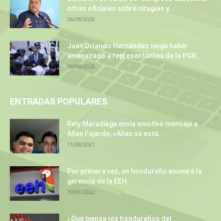
cifras oficiales sobre cirugías y...
06/08/2026
Juan Orlando Hernández niega haber
amenazado a representantes de la PGR...
06/08/2026
ENTRADAS POPULARES
Rely Maradiaga envía emotivo mensaje a
Allan Fajardo, «Allan se está...
11/08/2021
Por primera vez, un hondureño asumirá la
gerencia de la EEH
30/01/2022
¿Qué piensa los hondureños del