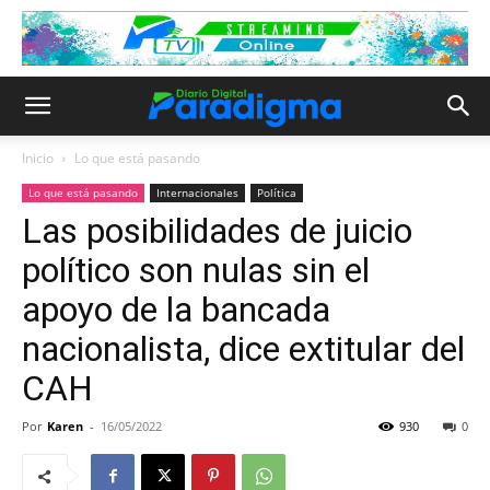
Inicio
Lo que está pasando
Lo que está pasando
Internacionales
Política
Las posibilidades de juicio
político son nulas sin el
apoyo de la bancada
nacionalista, dice extitular del
CAH
Por
Karen
-
16/05/2022
930
0