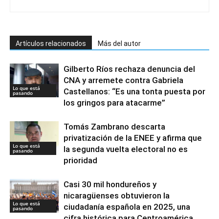
Artículos relacionados
Más del autor
Gilberto Ríos rechaza denuncia del
CNA y arremete contra Gabriela
Lo que está
Castellanos: “Es una tonta puesta por
pasando
los gringos para atacarme”
Tomás Zambrano descarta
privatización de la ENEE y afirma que
Lo que está
la segunda vuelta electoral no es
pasando
prioridad
Casi 30 mil hondureños y
nicaragüenses obtuvieron la
Lo que está
ciudadanía española en 2025, una
pasando
cifra histórica para Centroamérica