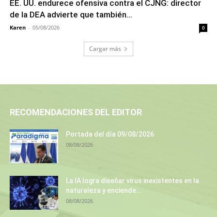
EE. UU. endurece ofensiva contra el CJNG: director
de la DEA advierte que también...
Karen
-
05/08/2026
0
Cargar más
RECOMENDACIONES DEL EDITOR
Portada del día 09/08/2026
08/08/2026
La IA logra diseñar virus inexistentes en la
naturaleza y enciende...
08/08/2026