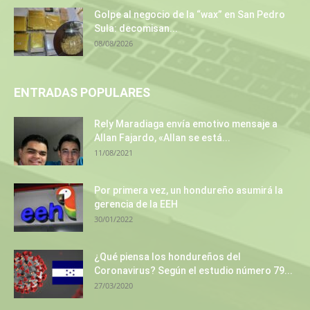
Golpe al negocio de la “wax” en San Pedro
Sula: decomisan...
08/08/2026
ENTRADAS POPULARES
Rely Maradiaga envía emotivo mensaje a
Allan Fajardo, «Allan se está...
11/08/2021
Por primera vez, un hondureño asumirá la
gerencia de la EEH
30/01/2022
¿Qué piensa los hondureños del
Coronavirus? Según el estudio número 79...
27/03/2020