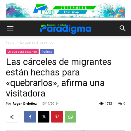
Inicio
Lo que está pasando
Lo que está pasando
Política
Las cárceles de migrantes
están hechas para
«quebrarlos», afirma una
visitadora
Por
Roger Ordoñez
-
13/11/2019
1783
0