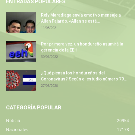
ENTRADAS POPULARES
Rely Maradiaga envía emotivo mensaje a
Allan Fajardo, «Allan se está...
11/08/2021
Por primera vez, un hondureño asumirá la
gerencia de la EEH
30/01/2022
¿Qué piensa los hondureños del
Coronavirus? Según el estudio número 79...
27/03/2020
CATEGORÍA POPULAR
Noticia
20954
Nacionales
17178