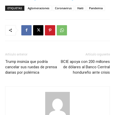
ETIQUETAS
Aglomeraciones
Coronavirus
Haiti
Pandemia
Artículo anterior
Artículo siguiente
Trump insinúa que podría
BCIE apoya con 200 millones
cancelar sus ruedas de prensa
de dólares al Banco Central
diarias por polémica
hondureño ante crisis