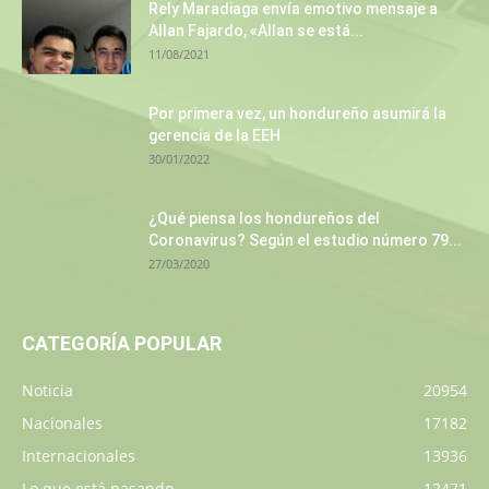
Rely Maradiaga envía emotivo mensaje a
Allan Fajardo, «Allan se está...
11/08/2021
Por primera vez, un hondureño asumirá la
gerencia de la EEH
30/01/2022
¿Qué piensa los hondureños del
Coronavirus? Según el estudio número 79...
27/03/2020
CATEGORÍA POPULAR
Noticia
20954
Nacionales
17182
Internacionales
13936
Lo que está pasando
12471