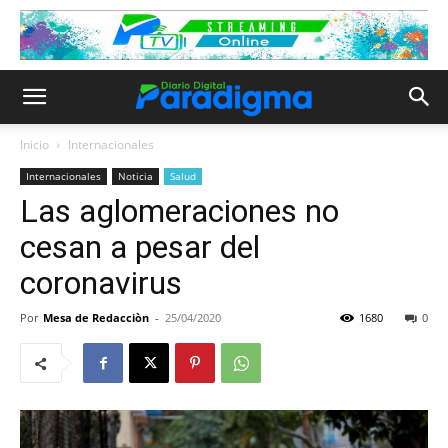
Inicio
Internacionales
Internacionales
Noticia
Salud
Las aglomeraciones no
cesan a pesar del
coronavirus
Por
Mesa de Redacciòn
-
25/04/2020
1680
0