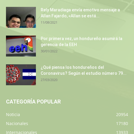
Rely Maradiaga envía emotivo mensaje a
Allan Fajardo, «Allan se está...
11/08/2021
Por primera vez, un hondureño asumirá la
gerencia de la EEH
30/01/2022
¿Qué piensa los hondureños del
Coronavirus? Según el estudio número 79...
27/03/2020
CATEGORÍA POPULAR
Noticia
20954
Nacionales
17180
Internacionales
13933