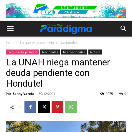
Inicio
Lo que está pasando
Nacionales
Lo que está pasando
Nacionales
Internacionales
Noticia
La UNAH niega mantener
deuda pendiente con
Hondutel
Por
Fanny Varela
-
30/12/2021
1075
0